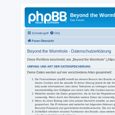
Beyond the Worm
Das Forum
Schnellzugriff
FAQ
Foren-Übersicht
Beyond the Wormhole - Datenschutzerklärung
Diese Richtlinie beschreibt, wie „Beyond the Wormhole“ („htt
UMFANG UND ART DER DATENSPEICHERUNG
Deine Daten werden auf vier verschiedene Arten gesammelt:
Die Forensoftware phpBB erstellt bei deinem Besuch des Boards meh
diesen Cookies sind die aktuelle ID deiner Sitzung (damit dir alle
bist) sowie Informationen über deine Teilnahme an Umfragen (sofer
standardmäßig eine Gültigkeit von einem Jahr. Alle Cookies kannst d
Weiterhin werden die Daten gespeichert, die du bei der Registrieru
notwendig. Wenn durch den Betreiber weitere Daten als notwendig fe
Wenn du einen Beitrag oder eine private Nachricht erstellst, so we
gespeichert. Die IP-Adresse wird weiterhin bei folgenden Aktionen
Benutzer-Passwort) und gescheiterte Anmeldeversuche. Die von dein
Schließlich erfordern einzelne Funktionen des Boards, dass weite