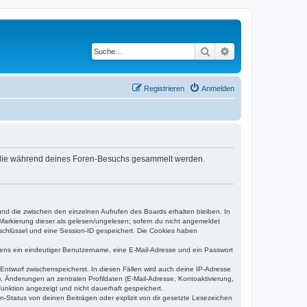
Suche
Erweiterte Suche
Registrieren
Anmelden
t, die während deines Foren-Besuchs gesammelt werden.
und die zwischen den einzelnen Aufrufen des Boards erhalten bleiben. In
r Markierung dieser als gelesen/ungelesen; sofern du nicht angemeldet
sschlüssel und eine Session-ID gespeichert. Die Cookies haben
estens ein eindeutiger Benutzername, eine E-Mail-Adresse und ein Passwort
 Entwurf zwischenspeicherst. In diesen Fällen wird auch deine IP-Adresse
, Änderungen an zentralen Profildaten (E-Mail-Adresse, Kontoaktivierung,
unktion angezeigt und nicht dauerhaft gespeichert.
-Status von deinen Beiträgen oder explizit von dir gesetzte Lesezeichen