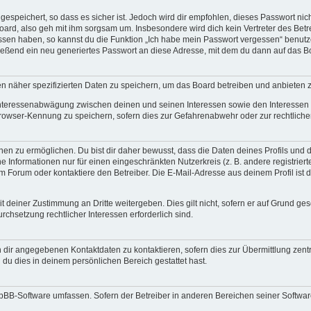
espeichert, so dass es sicher ist. Jedoch wird dir empfohlen, dieses Passwort ni
ard, also geh mit ihm sorgsam um. Insbesondere wird dich kein Vertreter des Betre
essen haben, so kannst du die Funktion „Ich habe mein Passwort vergessen“ benut
ßend ein neu generiertes Passwort an diese Adresse, mit dem du dann auf das Bo
en näher spezifizierten Daten zu speichern, um das Board betreiben und anbieten 
 Interessenabwägung zwischen deinen und seinen Interessen sowie den Interessen D
rowser-Kennung zu speichern, sofern dies zur Gefahrenabwehr oder zur rechtlichen
 zu ermöglichen. Du bist dir daher bewusst, dass die Daten deines Profils und die 
e Informationen nur für einen eingeschränkten Nutzerkreis (z. B. andere registriert
Forum oder kontaktiere den Betreiber. Die E-Mail-Adresse aus deinem Profil ist d
 deiner Zustimmung an Dritte weitergeben. Dies gilt nicht, sofern er auf Grund ge
urchsetzung rechtlicher Interessen erforderlich sind.
 dir angegebenen Kontaktdaten zu kontaktieren, sofern dies zur Übermittlung zentra
 du dies in deinem persönlichen Bereich gestattet hast.
phpBB-Software umfassen. Sofern der Betreiber in anderen Bereichen seiner Softwa