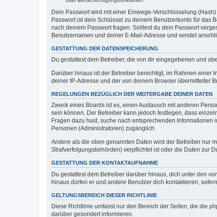
oder Benachrichtigungsfunktionen.
Dein Passwort wird mit einer Einwege-Verschlüsselung (Hash) g
Passwort ist dein Schlüssel zu deinem Benutzerkonto für das Bo
nach deinem Passwort fragen. Solltest du dein Passwort verg
Benutzernamen und deiner E-Mail-Adresse und sendet anschlie
GESTATTUNG DER DATENSPEICHERUNG
Du gestattest dem Betreiber, die von dir eingegebenen und ob
Darüber hinaus ist der Betreiber berechtigt, im Rahmen einer
deiner IP-Adresse und der von deinem Browser übermittelter B
REGELUNGEN BEZÜGLICH DER WEITERGABE DEINER DATEN
Zweck eines Boards ist es, einen Austausch mit anderen Personen
sein können. Der Betreiber kann jedoch festlegen, dass einzeln
Fragen dazu hast, suche nach entsprechenden Informationen im 
Personen (Administratoren) zugänglich.
Andere als die oben genannten Daten wird der Betreiber nur mit
Strafverfolgungsbehörden) verpflichtet ist oder die Daten zur D
GESTATTUNG DER KONTAKTAUFNAHME
Du gestattest dem Betreiber darüber hinaus, dich unter den von
hinaus dürfen er und andere Benutzer dich kontaktieren, sofern
GELTUNGSBEREICH DIESER RICHTLINIE
Diese Richtlinie umfasst nur den Bereich der Seiten, die die 
darüber gesondert informieren.