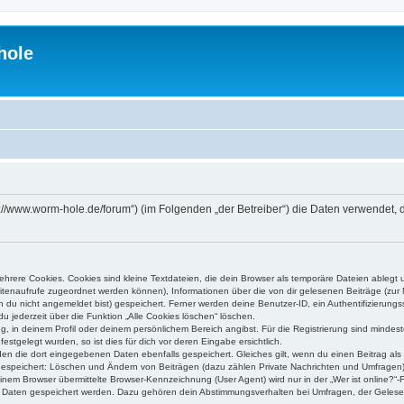
hole
ps://www.worm-hole.de/forum“) (im Folgenden „der Betreiber“) die Daten verwende
rere Cookies. Cookies sind kleine Textdateien, die dein Browser als temporäre Dateien ablegt 
 Seitenaufrufe zugeordnet werden können), Informationen über die von dir gelesenen Beiträge (zu
n du nicht angemeldet bist) gespeichert. Ferner werden deine Benutzer-ID, ein Authentifizierung
u jederzeit über die Funktion „Alle Cookies löschen“ löschen.
ng, in deinem Profil oder deinem persönlichem Bereich angibst. Für die Registrierung sind mind
stgelegt wurden, so ist dies für dich vor deren Eingabe ersichtlich.
rden die dort eingegebenen Daten ebenfalls gespeichert. Gleiches gilt, wenn du einen Beitrag als
 gespeichert: Löschen und Ändern von Beiträgen (dazu zählen Private Nachrichten und Umfragen)
em Browser übermittelte Browser-Kennzeichnung (User Agent) wird nur in der „Wer ist online?“-F
re Daten gespeichert werden. Dazu gehören dein Abstimmungsverhalten bei Umfragen, der Gelesen