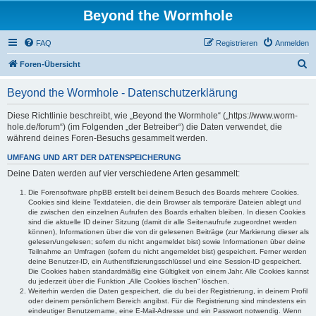
Beyond the Wormhole
FAQ
Registrieren
Anmelden
S
Foren-Übersicht
u
Beyond the Wormhole - Datenschutzerklärung
c
h
Diese Richtlinie beschreibt, wie „Beyond the Wormhole“ („https://www.worm-
hole.de/forum“) (im Folgenden „der Betreiber“) die Daten verwendet, die
e
während deines Foren-Besuchs gesammelt werden.
UMFANG UND ART DER DATENSPEICHERUNG
Deine Daten werden auf vier verschiedene Arten gesammelt:
Die Forensoftware phpBB erstellt bei deinem Besuch des Boards mehrere Cookies.
Cookies sind kleine Textdateien, die dein Browser als temporäre Dateien ablegt und
die zwischen den einzelnen Aufrufen des Boards erhalten bleiben. In diesen Cookies
sind die aktuelle ID deiner Sitzung (damit dir alle Seitenaufrufe zugeordnet werden
können), Informationen über die von dir gelesenen Beiträge (zur Markierung dieser als
gelesen/ungelesen; sofern du nicht angemeldet bist) sowie Informationen über deine
Teilnahme an Umfragen (sofern du nicht angemeldet bist) gespeichert. Ferner werden
deine Benutzer-ID, ein Authentifizierungsschlüssel und eine Session-ID gespeichert.
Die Cookies haben standardmäßig eine Gültigkeit von einem Jahr. Alle Cookies kannst
du jederzeit über die Funktion „Alle Cookies löschen“ löschen.
Weiterhin werden die Daten gespeichert, die du bei der Registrierung, in deinem Profil
oder deinem persönlichem Bereich angibst. Für die Registrierung sind mindestens ein
eindeutiger Benutzername, eine E-Mail-Adresse und ein Passwort notwendig. Wenn