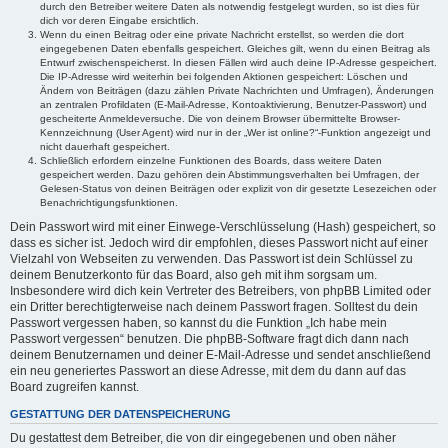
durch den Betreiber weitere Daten als notwendig festgelegt wurden, so ist dies für
dich vor deren Eingabe ersichtlich.
Wenn du einen Beitrag oder eine private Nachricht erstellst, so werden die dort
eingegebenen Daten ebenfalls gespeichert. Gleiches gilt, wenn du einen Beitrag als
Entwurf zwischenspeicherst. In diesen Fällen wird auch deine IP-Adresse gespeichert.
Die IP-Adresse wird weiterhin bei folgenden Aktionen gespeichert: Löschen und
Ändern von Beiträgen (dazu zählen Private Nachrichten und Umfragen), Änderungen
an zentralen Profildaten (E-Mail-Adresse, Kontoaktivierung, Benutzer-Passwort) und
gescheiterte Anmeldeversuche. Die von deinem Browser übermittelte Browser-
Kennzeichnung (User Agent) wird nur in der „Wer ist online?“-Funktion angezeigt und
nicht dauerhaft gespeichert.
Schließlich erfordern einzelne Funktionen des Boards, dass weitere Daten
gespeichert werden. Dazu gehören dein Abstimmungsverhalten bei Umfragen, der
Gelesen-Status von deinen Beiträgen oder explizit von dir gesetzte Lesezeichen oder
Benachrichtigungsfunktionen.
Dein Passwort wird mit einer Einwege-Verschlüsselung (Hash) gespeichert, so
dass es sicher ist. Jedoch wird dir empfohlen, dieses Passwort nicht auf einer
Vielzahl von Webseiten zu verwenden. Das Passwort ist dein Schlüssel zu
deinem Benutzerkonto für das Board, also geh mit ihm sorgsam um.
Insbesondere wird dich kein Vertreter des Betreibers, von phpBB Limited oder
ein Dritter berechtigterweise nach deinem Passwort fragen. Solltest du dein
Passwort vergessen haben, so kannst du die Funktion „Ich habe mein
Passwort vergessen“ benutzen. Die phpBB-Software fragt dich dann nach
deinem Benutzernamen und deiner E-Mail-Adresse und sendet anschließend
ein neu generiertes Passwort an diese Adresse, mit dem du dann auf das
Board zugreifen kannst.
GESTATTUNG DER DATENSPEICHERUNG
Du gestattest dem Betreiber, die von dir eingegebenen und oben näher