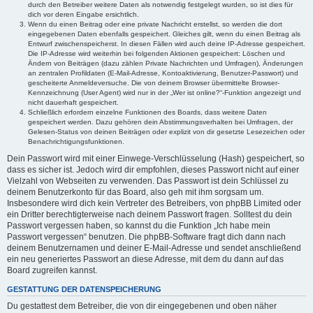
durch den Betreiber weitere Daten als notwendig festgelegt wurden, so ist dies für
dich vor deren Eingabe ersichtlich.
Wenn du einen Beitrag oder eine private Nachricht erstellst, so werden die dort
eingegebenen Daten ebenfalls gespeichert. Gleiches gilt, wenn du einen Beitrag als
Entwurf zwischenspeicherst. In diesen Fällen wird auch deine IP-Adresse gespeichert.
Die IP-Adresse wird weiterhin bei folgenden Aktionen gespeichert: Löschen und
Ändern von Beiträgen (dazu zählen Private Nachrichten und Umfragen), Änderungen
an zentralen Profildaten (E-Mail-Adresse, Kontoaktivierung, Benutzer-Passwort) und
gescheiterte Anmeldeversuche. Die von deinem Browser übermittelte Browser-
Kennzeichnung (User Agent) wird nur in der „Wer ist online?“-Funktion angezeigt und
nicht dauerhaft gespeichert.
Schließlich erfordern einzelne Funktionen des Boards, dass weitere Daten
gespeichert werden. Dazu gehören dein Abstimmungsverhalten bei Umfragen, der
Gelesen-Status von deinen Beiträgen oder explizit von dir gesetzte Lesezeichen oder
Benachrichtigungsfunktionen.
Dein Passwort wird mit einer Einwege-Verschlüsselung (Hash) gespeichert, so
dass es sicher ist. Jedoch wird dir empfohlen, dieses Passwort nicht auf einer
Vielzahl von Webseiten zu verwenden. Das Passwort ist dein Schlüssel zu
deinem Benutzerkonto für das Board, also geh mit ihm sorgsam um.
Insbesondere wird dich kein Vertreter des Betreibers, von phpBB Limited oder
ein Dritter berechtigterweise nach deinem Passwort fragen. Solltest du dein
Passwort vergessen haben, so kannst du die Funktion „Ich habe mein
Passwort vergessen“ benutzen. Die phpBB-Software fragt dich dann nach
deinem Benutzernamen und deiner E-Mail-Adresse und sendet anschließend
ein neu generiertes Passwort an diese Adresse, mit dem du dann auf das
Board zugreifen kannst.
GESTATTUNG DER DATENSPEICHERUNG
Du gestattest dem Betreiber, die von dir eingegebenen und oben näher