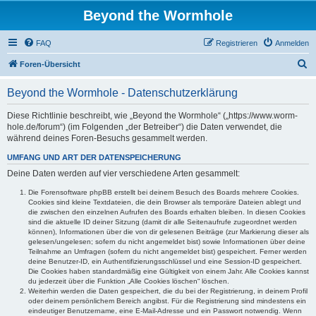
Beyond the Wormhole
FAQ
Registrieren
Anmelden
S
Foren-Übersicht
u
Beyond the Wormhole - Datenschutzerklärung
c
h
Diese Richtlinie beschreibt, wie „Beyond the Wormhole“ („https://www.worm-
hole.de/forum“) (im Folgenden „der Betreiber“) die Daten verwendet, die
e
während deines Foren-Besuchs gesammelt werden.
UMFANG UND ART DER DATENSPEICHERUNG
Deine Daten werden auf vier verschiedene Arten gesammelt:
Die Forensoftware phpBB erstellt bei deinem Besuch des Boards mehrere Cookies.
Cookies sind kleine Textdateien, die dein Browser als temporäre Dateien ablegt und
die zwischen den einzelnen Aufrufen des Boards erhalten bleiben. In diesen Cookies
sind die aktuelle ID deiner Sitzung (damit dir alle Seitenaufrufe zugeordnet werden
können), Informationen über die von dir gelesenen Beiträge (zur Markierung dieser als
gelesen/ungelesen; sofern du nicht angemeldet bist) sowie Informationen über deine
Teilnahme an Umfragen (sofern du nicht angemeldet bist) gespeichert. Ferner werden
deine Benutzer-ID, ein Authentifizierungsschlüssel und eine Session-ID gespeichert.
Die Cookies haben standardmäßig eine Gültigkeit von einem Jahr. Alle Cookies kannst
du jederzeit über die Funktion „Alle Cookies löschen“ löschen.
Weiterhin werden die Daten gespeichert, die du bei der Registrierung, in deinem Profil
oder deinem persönlichem Bereich angibst. Für die Registrierung sind mindestens ein
eindeutiger Benutzername, eine E-Mail-Adresse und ein Passwort notwendig. Wenn