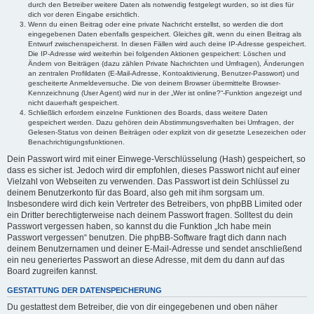
durch den Betreiber weitere Daten als notwendig festgelegt wurden, so ist dies für
dich vor deren Eingabe ersichtlich.
Wenn du einen Beitrag oder eine private Nachricht erstellst, so werden die dort
eingegebenen Daten ebenfalls gespeichert. Gleiches gilt, wenn du einen Beitrag als
Entwurf zwischenspeicherst. In diesen Fällen wird auch deine IP-Adresse gespeichert.
Die IP-Adresse wird weiterhin bei folgenden Aktionen gespeichert: Löschen und
Ändern von Beiträgen (dazu zählen Private Nachrichten und Umfragen), Änderungen
an zentralen Profildaten (E-Mail-Adresse, Kontoaktivierung, Benutzer-Passwort) und
gescheiterte Anmeldeversuche. Die von deinem Browser übermittelte Browser-
Kennzeichnung (User Agent) wird nur in der „Wer ist online?“-Funktion angezeigt und
nicht dauerhaft gespeichert.
Schließlich erfordern einzelne Funktionen des Boards, dass weitere Daten
gespeichert werden. Dazu gehören dein Abstimmungsverhalten bei Umfragen, der
Gelesen-Status von deinen Beiträgen oder explizit von dir gesetzte Lesezeichen oder
Benachrichtigungsfunktionen.
Dein Passwort wird mit einer Einwege-Verschlüsselung (Hash) gespeichert, so
dass es sicher ist. Jedoch wird dir empfohlen, dieses Passwort nicht auf einer
Vielzahl von Webseiten zu verwenden. Das Passwort ist dein Schlüssel zu
deinem Benutzerkonto für das Board, also geh mit ihm sorgsam um.
Insbesondere wird dich kein Vertreter des Betreibers, von phpBB Limited oder
ein Dritter berechtigterweise nach deinem Passwort fragen. Solltest du dein
Passwort vergessen haben, so kannst du die Funktion „Ich habe mein
Passwort vergessen“ benutzen. Die phpBB-Software fragt dich dann nach
deinem Benutzernamen und deiner E-Mail-Adresse und sendet anschließend
ein neu generiertes Passwort an diese Adresse, mit dem du dann auf das
Board zugreifen kannst.
GESTATTUNG DER DATENSPEICHERUNG
Du gestattest dem Betreiber, die von dir eingegebenen und oben näher