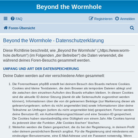
Beyond the Wormhole
FAQ
Registrieren
Anmelden
S
Foren-Übersicht
u
Beyond the Wormhole - Datenschutzerklärung
c
h
Diese Richtlinie beschreibt, wie „Beyond the Wormhole“ („https://www.worm-
hole.de/forum“) (im Folgenden „der Betreiber“) die Daten verwendet, die
e
während deines Foren-Besuchs gesammelt werden.
UMFANG UND ART DER DATENSPEICHERUNG
Deine Daten werden auf vier verschiedene Arten gesammelt:
Die Forensoftware phpBB erstellt bei deinem Besuch des Boards mehrere Cookies.
Cookies sind kleine Textdateien, die dein Browser als temporäre Dateien ablegt und
die zwischen den einzelnen Aufrufen des Boards erhalten bleiben. In diesen Cookies
sind die aktuelle ID deiner Sitzung (damit dir alle Seitenaufrufe zugeordnet werden
können), Informationen über die von dir gelesenen Beiträge (zur Markierung dieser als
gelesen/ungelesen; sofern du nicht angemeldet bist) sowie Informationen über deine
Teilnahme an Umfragen (sofern du nicht angemeldet bist) gespeichert. Ferner werden
deine Benutzer-ID, ein Authentifizierungsschlüssel und eine Session-ID gespeichert.
Die Cookies haben standardmäßig eine Gültigkeit von einem Jahr. Alle Cookies kannst
du jederzeit über die Funktion „Alle Cookies löschen“ löschen.
Weiterhin werden die Daten gespeichert, die du bei der Registrierung, in deinem Profil
oder deinem persönlichem Bereich angibst. Für die Registrierung sind mindestens ein
eindeutiger Benutzername, eine E-Mail-Adresse und ein Passwort notwendig. Wenn