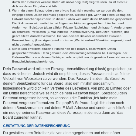
durch den Betreiber weitere Daten als notwendig festgelegt wurden, so ist dies für
dich vor deren Eingabe ersichtlich.
Wenn du einen Beitrag oder eine private Nachricht erstellst, so werden die dort
eingegebenen Daten ebenfalls gespeichert. Gleiches gilt, wenn du einen Beitrag als
Entwurf zwischenspeicherst. In diesen Fällen wird auch deine IP-Adresse gespeichert.
Die IP-Adresse wird weiterhin bei folgenden Aktionen gespeichert: Löschen und
Ändern von Beiträgen (dazu zählen Private Nachrichten und Umfragen), Änderungen
an zentralen Profildaten (E-Mail-Adresse, Kontoaktivierung, Benutzer-Passwort) und
gescheiterte Anmeldeversuche. Die von deinem Browser übermittelte Browser-
Kennzeichnung (User Agent) wird nur in der „Wer ist online?“-Funktion angezeigt und
nicht dauerhaft gespeichert.
Schließlich erfordern einzelne Funktionen des Boards, dass weitere Daten
gespeichert werden. Dazu gehören dein Abstimmungsverhalten bei Umfragen, der
Gelesen-Status von deinen Beiträgen oder explizit von dir gesetzte Lesezeichen oder
Benachrichtigungsfunktionen.
Dein Passwort wird mit einer Einwege-Verschlüsselung (Hash) gespeichert, so
dass es sicher ist. Jedoch wird dir empfohlen, dieses Passwort nicht auf einer
Vielzahl von Webseiten zu verwenden. Das Passwort ist dein Schlüssel zu
deinem Benutzerkonto für das Board, also geh mit ihm sorgsam um.
Insbesondere wird dich kein Vertreter des Betreibers, von phpBB Limited oder
ein Dritter berechtigterweise nach deinem Passwort fragen. Solltest du dein
Passwort vergessen haben, so kannst du die Funktion „Ich habe mein
Passwort vergessen“ benutzen. Die phpBB-Software fragt dich dann nach
deinem Benutzernamen und deiner E-Mail-Adresse und sendet anschließend
ein neu generiertes Passwort an diese Adresse, mit dem du dann auf das
Board zugreifen kannst.
GESTATTUNG DER DATENSPEICHERUNG
Du gestattest dem Betreiber, die von dir eingegebenen und oben näher