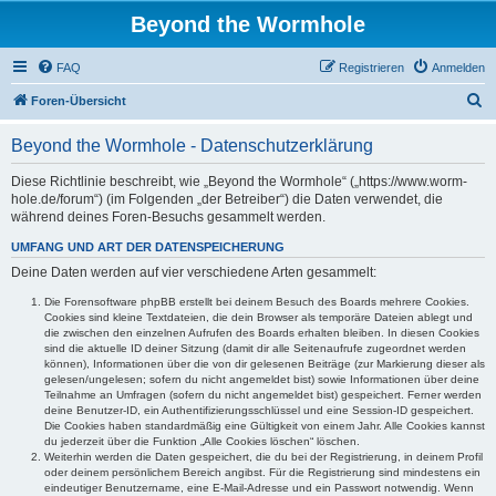
Beyond the Wormhole
FAQ
Registrieren
Anmelden
S
Foren-Übersicht
u
Beyond the Wormhole - Datenschutzerklärung
c
h
Diese Richtlinie beschreibt, wie „Beyond the Wormhole“ („https://www.worm-
hole.de/forum“) (im Folgenden „der Betreiber“) die Daten verwendet, die
e
während deines Foren-Besuchs gesammelt werden.
UMFANG UND ART DER DATENSPEICHERUNG
Deine Daten werden auf vier verschiedene Arten gesammelt:
Die Forensoftware phpBB erstellt bei deinem Besuch des Boards mehrere Cookies.
Cookies sind kleine Textdateien, die dein Browser als temporäre Dateien ablegt und
die zwischen den einzelnen Aufrufen des Boards erhalten bleiben. In diesen Cookies
sind die aktuelle ID deiner Sitzung (damit dir alle Seitenaufrufe zugeordnet werden
können), Informationen über die von dir gelesenen Beiträge (zur Markierung dieser als
gelesen/ungelesen; sofern du nicht angemeldet bist) sowie Informationen über deine
Teilnahme an Umfragen (sofern du nicht angemeldet bist) gespeichert. Ferner werden
deine Benutzer-ID, ein Authentifizierungsschlüssel und eine Session-ID gespeichert.
Die Cookies haben standardmäßig eine Gültigkeit von einem Jahr. Alle Cookies kannst
du jederzeit über die Funktion „Alle Cookies löschen“ löschen.
Weiterhin werden die Daten gespeichert, die du bei der Registrierung, in deinem Profil
oder deinem persönlichem Bereich angibst. Für die Registrierung sind mindestens ein
eindeutiger Benutzername, eine E-Mail-Adresse und ein Passwort notwendig. Wenn