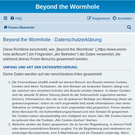
Beyond the Wormhole
FAQ
Registrieren
Anmelden
S
Foren-Übersicht
u
Beyond the Wormhole - Datenschutzerklärung
c
h
Diese Richtlinie beschreibt, wie „Beyond the Wormhole“ („https://www.worm-
hole.de/forum“) (im Folgenden „der Betreiber“) die Daten verwendet, die
e
während deines Foren-Besuchs gesammelt werden.
UMFANG UND ART DER DATENSPEICHERUNG
Deine Daten werden auf vier verschiedene Arten gesammelt:
Die Forensoftware phpBB erstellt bei deinem Besuch des Boards mehrere Cookies.
Cookies sind kleine Textdateien, die dein Browser als temporäre Dateien ablegt und
die zwischen den einzelnen Aufrufen des Boards erhalten bleiben. In diesen Cookies
sind die aktuelle ID deiner Sitzung (damit dir alle Seitenaufrufe zugeordnet werden
können), Informationen über die von dir gelesenen Beiträge (zur Markierung dieser als
gelesen/ungelesen; sofern du nicht angemeldet bist) sowie Informationen über deine
Teilnahme an Umfragen (sofern du nicht angemeldet bist) gespeichert. Ferner werden
deine Benutzer-ID, ein Authentifizierungsschlüssel und eine Session-ID gespeichert.
Die Cookies haben standardmäßig eine Gültigkeit von einem Jahr. Alle Cookies kannst
du jederzeit über die Funktion „Alle Cookies löschen“ löschen.
Weiterhin werden die Daten gespeichert, die du bei der Registrierung, in deinem Profil
oder deinem persönlichem Bereich angibst. Für die Registrierung sind mindestens ein
eindeutiger Benutzername, eine E-Mail-Adresse und ein Passwort notwendig. Wenn