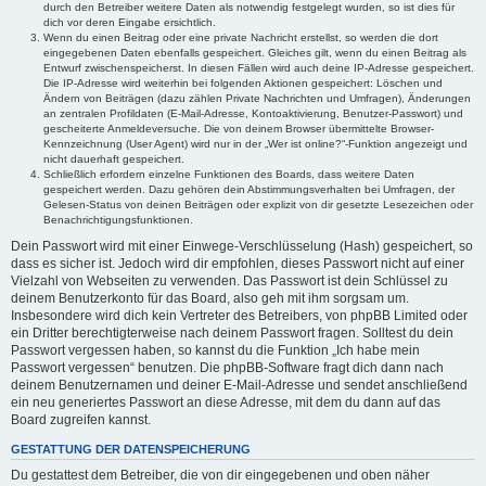
durch den Betreiber weitere Daten als notwendig festgelegt wurden, so ist dies für
dich vor deren Eingabe ersichtlich.
Wenn du einen Beitrag oder eine private Nachricht erstellst, so werden die dort
eingegebenen Daten ebenfalls gespeichert. Gleiches gilt, wenn du einen Beitrag als
Entwurf zwischenspeicherst. In diesen Fällen wird auch deine IP-Adresse gespeichert.
Die IP-Adresse wird weiterhin bei folgenden Aktionen gespeichert: Löschen und
Ändern von Beiträgen (dazu zählen Private Nachrichten und Umfragen), Änderungen
an zentralen Profildaten (E-Mail-Adresse, Kontoaktivierung, Benutzer-Passwort) und
gescheiterte Anmeldeversuche. Die von deinem Browser übermittelte Browser-
Kennzeichnung (User Agent) wird nur in der „Wer ist online?“-Funktion angezeigt und
nicht dauerhaft gespeichert.
Schließlich erfordern einzelne Funktionen des Boards, dass weitere Daten
gespeichert werden. Dazu gehören dein Abstimmungsverhalten bei Umfragen, der
Gelesen-Status von deinen Beiträgen oder explizit von dir gesetzte Lesezeichen oder
Benachrichtigungsfunktionen.
Dein Passwort wird mit einer Einwege-Verschlüsselung (Hash) gespeichert, so
dass es sicher ist. Jedoch wird dir empfohlen, dieses Passwort nicht auf einer
Vielzahl von Webseiten zu verwenden. Das Passwort ist dein Schlüssel zu
deinem Benutzerkonto für das Board, also geh mit ihm sorgsam um.
Insbesondere wird dich kein Vertreter des Betreibers, von phpBB Limited oder
ein Dritter berechtigterweise nach deinem Passwort fragen. Solltest du dein
Passwort vergessen haben, so kannst du die Funktion „Ich habe mein
Passwort vergessen“ benutzen. Die phpBB-Software fragt dich dann nach
deinem Benutzernamen und deiner E-Mail-Adresse und sendet anschließend
ein neu generiertes Passwort an diese Adresse, mit dem du dann auf das
Board zugreifen kannst.
GESTATTUNG DER DATENSPEICHERUNG
Du gestattest dem Betreiber, die von dir eingegebenen und oben näher