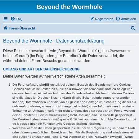
Beyond the Wormhole
FAQ
Registrieren
Anmelden
S
Foren-Übersicht
u
Beyond the Wormhole - Datenschutzerklärung
c
h
Diese Richtlinie beschreibt, wie „Beyond the Wormhole“ („https://www.worm-
hole.de/forum“) (im Folgenden „der Betreiber“) die Daten verwendet, die
e
während deines Foren-Besuchs gesammelt werden.
UMFANG UND ART DER DATENSPEICHERUNG
Deine Daten werden auf vier verschiedene Arten gesammelt:
Die Forensoftware phpBB erstellt bei deinem Besuch des Boards mehrere Cookies.
Cookies sind kleine Textdateien, die dein Browser als temporäre Dateien ablegt und
die zwischen den einzelnen Aufrufen des Boards erhalten bleiben. In diesen Cookies
sind die aktuelle ID deiner Sitzung (damit dir alle Seitenaufrufe zugeordnet werden
können), Informationen über die von dir gelesenen Beiträge (zur Markierung dieser als
gelesen/ungelesen; sofern du nicht angemeldet bist) sowie Informationen über deine
Teilnahme an Umfragen (sofern du nicht angemeldet bist) gespeichert. Ferner werden
deine Benutzer-ID, ein Authentifizierungsschlüssel und eine Session-ID gespeichert.
Die Cookies haben standardmäßig eine Gültigkeit von einem Jahr. Alle Cookies kannst
du jederzeit über die Funktion „Alle Cookies löschen“ löschen.
Weiterhin werden die Daten gespeichert, die du bei der Registrierung, in deinem Profil
oder deinem persönlichem Bereich angibst. Für die Registrierung sind mindestens ein
eindeutiger Benutzername, eine E-Mail-Adresse und ein Passwort notwendig. Wenn