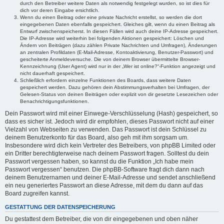
durch den Betreiber weitere Daten als notwendig festgelegt wurden, so ist dies für
dich vor deren Eingabe ersichtlich.
Wenn du einen Beitrag oder eine private Nachricht erstellst, so werden die dort
eingegebenen Daten ebenfalls gespeichert. Gleiches gilt, wenn du einen Beitrag als
Entwurf zwischenspeicherst. In diesen Fällen wird auch deine IP-Adresse gespeichert.
Die IP-Adresse wird weiterhin bei folgenden Aktionen gespeichert: Löschen und
Ändern von Beiträgen (dazu zählen Private Nachrichten und Umfragen), Änderungen
an zentralen Profildaten (E-Mail-Adresse, Kontoaktivierung, Benutzer-Passwort) und
gescheiterte Anmeldeversuche. Die von deinem Browser übermittelte Browser-
Kennzeichnung (User Agent) wird nur in der „Wer ist online?“-Funktion angezeigt und
nicht dauerhaft gespeichert.
Schließlich erfordern einzelne Funktionen des Boards, dass weitere Daten
gespeichert werden. Dazu gehören dein Abstimmungsverhalten bei Umfragen, der
Gelesen-Status von deinen Beiträgen oder explizit von dir gesetzte Lesezeichen oder
Benachrichtigungsfunktionen.
Dein Passwort wird mit einer Einwege-Verschlüsselung (Hash) gespeichert, so
dass es sicher ist. Jedoch wird dir empfohlen, dieses Passwort nicht auf einer
Vielzahl von Webseiten zu verwenden. Das Passwort ist dein Schlüssel zu
deinem Benutzerkonto für das Board, also geh mit ihm sorgsam um.
Insbesondere wird dich kein Vertreter des Betreibers, von phpBB Limited oder
ein Dritter berechtigterweise nach deinem Passwort fragen. Solltest du dein
Passwort vergessen haben, so kannst du die Funktion „Ich habe mein
Passwort vergessen“ benutzen. Die phpBB-Software fragt dich dann nach
deinem Benutzernamen und deiner E-Mail-Adresse und sendet anschließend
ein neu generiertes Passwort an diese Adresse, mit dem du dann auf das
Board zugreifen kannst.
GESTATTUNG DER DATENSPEICHERUNG
Du gestattest dem Betreiber, die von dir eingegebenen und oben näher