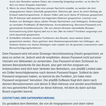
durch den Betreiber weitere Daten als notwendig festgelegt wurden, so ist dies für
dich vor deren Eingabe ersichtlich.
Wenn du einen Beitrag oder eine private Nachricht erstellst, so werden die dort
eingegebenen Daten ebenfalls gespeichert. Gleiches gilt, wenn du einen Beitrag als
Entwurf zwischenspeicherst. In diesen Fällen wird auch deine IP-Adresse gespeichert.
Die IP-Adresse wird weiterhin bei folgenden Aktionen gespeichert: Löschen und
Ändern von Beiträgen (dazu zählen Private Nachrichten und Umfragen), Änderungen
an zentralen Profildaten (E-Mail-Adresse, Kontoaktivierung, Benutzer-Passwort) und
gescheiterte Anmeldeversuche. Die von deinem Browser übermittelte Browser-
Kennzeichnung (User Agent) wird nur in der „Wer ist online?“-Funktion angezeigt und
nicht dauerhaft gespeichert.
Schließlich erfordern einzelne Funktionen des Boards, dass weitere Daten
gespeichert werden. Dazu gehören dein Abstimmungsverhalten bei Umfragen, der
Gelesen-Status von deinen Beiträgen oder explizit von dir gesetzte Lesezeichen oder
Benachrichtigungsfunktionen.
Dein Passwort wird mit einer Einwege-Verschlüsselung (Hash) gespeichert, so
dass es sicher ist. Jedoch wird dir empfohlen, dieses Passwort nicht auf einer
Vielzahl von Webseiten zu verwenden. Das Passwort ist dein Schlüssel zu
deinem Benutzerkonto für das Board, also geh mit ihm sorgsam um.
Insbesondere wird dich kein Vertreter des Betreibers, von phpBB Limited oder
ein Dritter berechtigterweise nach deinem Passwort fragen. Solltest du dein
Passwort vergessen haben, so kannst du die Funktion „Ich habe mein
Passwort vergessen“ benutzen. Die phpBB-Software fragt dich dann nach
deinem Benutzernamen und deiner E-Mail-Adresse und sendet anschließend
ein neu generiertes Passwort an diese Adresse, mit dem du dann auf das
Board zugreifen kannst.
GESTATTUNG DER DATENSPEICHERUNG
Du gestattest dem Betreiber, die von dir eingegebenen und oben näher