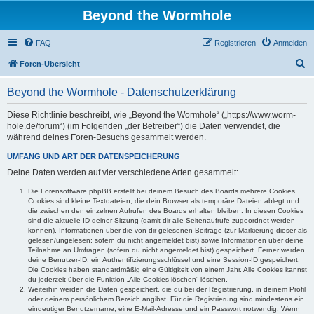
Beyond the Wormhole
FAQ
Registrieren
Anmelden
S
Foren-Übersicht
u
Beyond the Wormhole - Datenschutzerklärung
c
h
Diese Richtlinie beschreibt, wie „Beyond the Wormhole“ („https://www.worm-
hole.de/forum“) (im Folgenden „der Betreiber“) die Daten verwendet, die
e
während deines Foren-Besuchs gesammelt werden.
UMFANG UND ART DER DATENSPEICHERUNG
Deine Daten werden auf vier verschiedene Arten gesammelt:
Die Forensoftware phpBB erstellt bei deinem Besuch des Boards mehrere Cookies.
Cookies sind kleine Textdateien, die dein Browser als temporäre Dateien ablegt und
die zwischen den einzelnen Aufrufen des Boards erhalten bleiben. In diesen Cookies
sind die aktuelle ID deiner Sitzung (damit dir alle Seitenaufrufe zugeordnet werden
können), Informationen über die von dir gelesenen Beiträge (zur Markierung dieser als
gelesen/ungelesen; sofern du nicht angemeldet bist) sowie Informationen über deine
Teilnahme an Umfragen (sofern du nicht angemeldet bist) gespeichert. Ferner werden
deine Benutzer-ID, ein Authentifizierungsschlüssel und eine Session-ID gespeichert.
Die Cookies haben standardmäßig eine Gültigkeit von einem Jahr. Alle Cookies kannst
du jederzeit über die Funktion „Alle Cookies löschen“ löschen.
Weiterhin werden die Daten gespeichert, die du bei der Registrierung, in deinem Profil
oder deinem persönlichem Bereich angibst. Für die Registrierung sind mindestens ein
eindeutiger Benutzername, eine E-Mail-Adresse und ein Passwort notwendig. Wenn