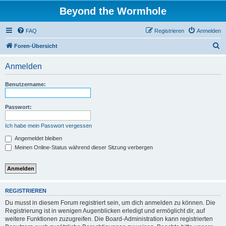
Beyond the Wormhole
FAQ
Registrieren
Anmelden
S
Foren-Übersicht
u
Anmelden
c
h
Benutzername:
e
Passwort:
Ich habe mein Passwort vergessen
Angemeldet bleiben
Meinen Online-Status während dieser Sitzung verbergen
REGISTRIEREN
Du musst in diesem Forum registriert sein, um dich anmelden zu können. Die
Registrierung ist in wenigen Augenblicken erledigt und ermöglicht dir, auf
weitere Funktionen zuzugreifen. Die Board-Administration kann registrierten