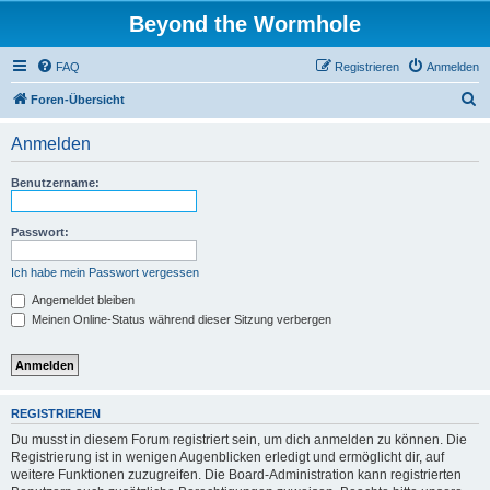
Beyond the Wormhole
FAQ
Registrieren
Anmelden
S
Foren-Übersicht
u
Anmelden
c
h
Benutzername:
e
Passwort:
Ich habe mein Passwort vergessen
Angemeldet bleiben
Meinen Online-Status während dieser Sitzung verbergen
REGISTRIEREN
Du musst in diesem Forum registriert sein, um dich anmelden zu können. Die
Registrierung ist in wenigen Augenblicken erledigt und ermöglicht dir, auf
weitere Funktionen zuzugreifen. Die Board-Administration kann registrierten