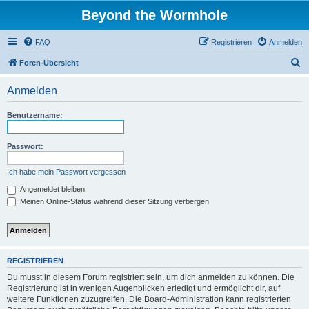
Beyond the Wormhole
FAQ
Registrieren
Anmelden
S
Foren-Übersicht
u
Anmelden
c
h
Benutzername:
e
Passwort:
Ich habe mein Passwort vergessen
Angemeldet bleiben
Meinen Online-Status während dieser Sitzung verbergen
REGISTRIEREN
Du musst in diesem Forum registriert sein, um dich anmelden zu können. Die
Registrierung ist in wenigen Augenblicken erledigt und ermöglicht dir, auf
weitere Funktionen zuzugreifen. Die Board-Administration kann registrierten