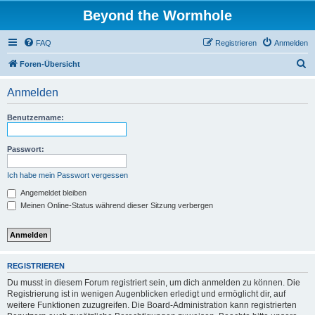
Beyond the Wormhole
FAQ
Registrieren
Anmelden
S
Foren-Übersicht
u
Anmelden
c
h
Benutzername:
e
Passwort:
Ich habe mein Passwort vergessen
Angemeldet bleiben
Meinen Online-Status während dieser Sitzung verbergen
REGISTRIEREN
Du musst in diesem Forum registriert sein, um dich anmelden zu können. Die
Registrierung ist in wenigen Augenblicken erledigt und ermöglicht dir, auf
weitere Funktionen zuzugreifen. Die Board-Administration kann registrierten