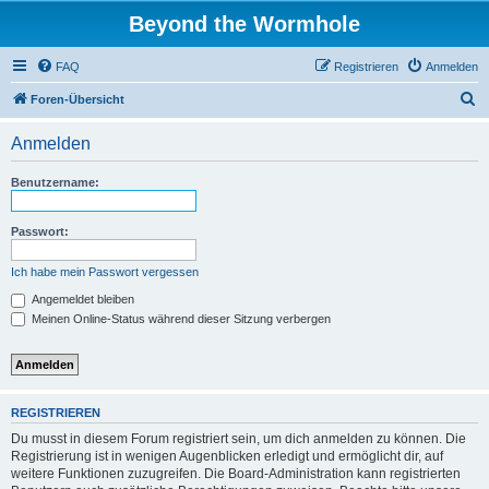
Beyond the Wormhole
FAQ
Registrieren
Anmelden
S
Foren-Übersicht
u
Anmelden
c
h
Benutzername:
e
Passwort:
Ich habe mein Passwort vergessen
Angemeldet bleiben
Meinen Online-Status während dieser Sitzung verbergen
REGISTRIEREN
Du musst in diesem Forum registriert sein, um dich anmelden zu können. Die
Registrierung ist in wenigen Augenblicken erledigt und ermöglicht dir, auf
weitere Funktionen zuzugreifen. Die Board-Administration kann registrierten