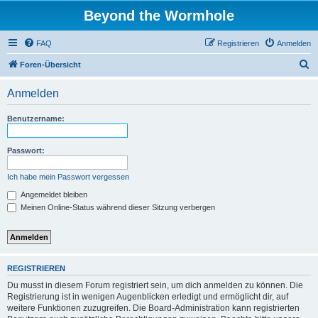
Beyond the Wormhole
FAQ
Registrieren
Anmelden
S
Foren-Übersicht
u
Anmelden
c
h
Benutzername:
e
Passwort:
Ich habe mein Passwort vergessen
Angemeldet bleiben
Meinen Online-Status während dieser Sitzung verbergen
REGISTRIEREN
Du musst in diesem Forum registriert sein, um dich anmelden zu können. Die
Registrierung ist in wenigen Augenblicken erledigt und ermöglicht dir, auf
weitere Funktionen zuzugreifen. Die Board-Administration kann registrierten