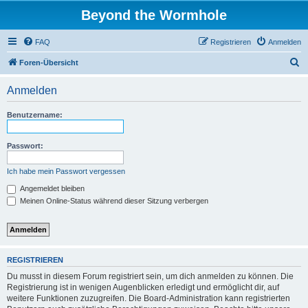
Beyond the Wormhole
FAQ
Registrieren
Anmelden
S
Foren-Übersicht
u
Anmelden
c
h
Benutzername:
e
Passwort:
Ich habe mein Passwort vergessen
Angemeldet bleiben
Meinen Online-Status während dieser Sitzung verbergen
REGISTRIEREN
Du musst in diesem Forum registriert sein, um dich anmelden zu können. Die
Registrierung ist in wenigen Augenblicken erledigt und ermöglicht dir, auf
weitere Funktionen zuzugreifen. Die Board-Administration kann registrierten