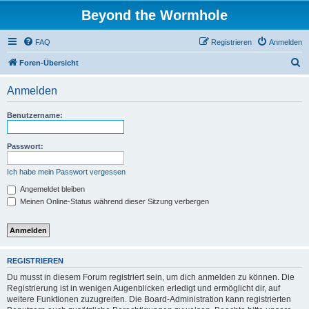
Beyond the Wormhole
FAQ
Registrieren
Anmelden
S
Foren-Übersicht
u
Anmelden
c
h
Benutzername:
e
Passwort:
Ich habe mein Passwort vergessen
Angemeldet bleiben
Meinen Online-Status während dieser Sitzung verbergen
REGISTRIEREN
Du musst in diesem Forum registriert sein, um dich anmelden zu können. Die
Registrierung ist in wenigen Augenblicken erledigt und ermöglicht dir, auf
weitere Funktionen zuzugreifen. Die Board-Administration kann registrierten