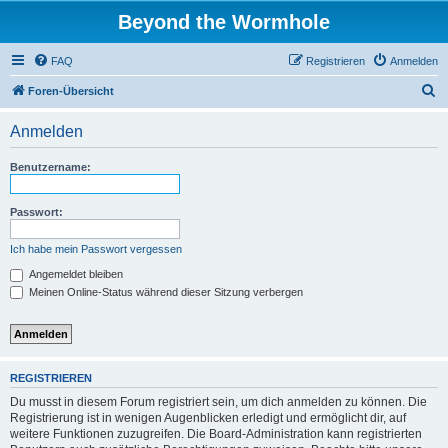
Beyond the Wormhole
FAQ
Registrieren
Anmelden
S
Foren-Übersicht
u
Anmelden
c
h
Benutzername:
e
Passwort:
Ich habe mein Passwort vergessen
Angemeldet bleiben
Meinen Online-Status während dieser Sitzung verbergen
REGISTRIEREN
Du musst in diesem Forum registriert sein, um dich anmelden zu können. Die
Registrierung ist in wenigen Augenblicken erledigt und ermöglicht dir, auf
weitere Funktionen zuzugreifen. Die Board-Administration kann registrierten