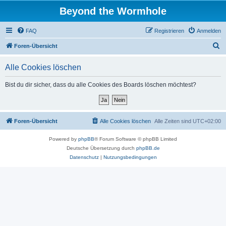
Beyond the Wormhole
FAQ
Registrieren
Anmelden
S
Foren-Übersicht
u
Alle Cookies löschen
c
h
Bist du dir sicher, dass du alle Cookies des Boards löschen möchtest?
e
Foren-Übersicht
Alle Cookies löschen
Alle Zeiten sind
UTC+02:00
Powered by
phpBB
® Forum Software © phpBB Limited
Deutsche Übersetzung durch
phpBB.de
Datenschutz
|
Nutzungsbedingungen