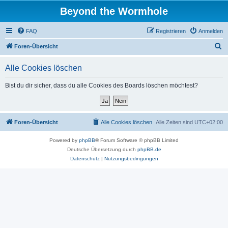
Beyond the Wormhole
FAQ
Registrieren
Anmelden
S
Foren-Übersicht
u
Alle Cookies löschen
c
h
Bist du dir sicher, dass du alle Cookies des Boards löschen möchtest?
e
Foren-Übersicht
Alle Cookies löschen
Alle Zeiten sind
UTC+02:00
Powered by
phpBB
® Forum Software © phpBB Limited
Deutsche Übersetzung durch
phpBB.de
Datenschutz
|
Nutzungsbedingungen