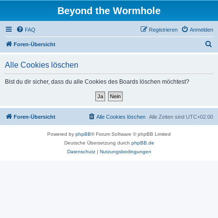
Beyond the Wormhole
FAQ
Registrieren
Anmelden
S
Foren-Übersicht
u
Alle Cookies löschen
c
h
Bist du dir sicher, dass du alle Cookies des Boards löschen möchtest?
e
Foren-Übersicht
Alle Cookies löschen
Alle Zeiten sind
UTC+02:00
Powered by
phpBB
® Forum Software © phpBB Limited
Deutsche Übersetzung durch
phpBB.de
Datenschutz
|
Nutzungsbedingungen