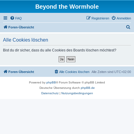
Beyond the Wormhole
FAQ
Registrieren
Anmelden
S
Foren-Übersicht
u
Alle Cookies löschen
c
h
Bist du dir sicher, dass du alle Cookies des Boards löschen möchtest?
e
Foren-Übersicht
Alle Cookies löschen
Alle Zeiten sind
UTC+02:00
Powered by
phpBB
® Forum Software © phpBB Limited
Deutsche Übersetzung durch
phpBB.de
Datenschutz
|
Nutzungsbedingungen