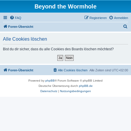
Beyond the Wormhole
FAQ
Registrieren
Anmelden
S
Foren-Übersicht
u
Alle Cookies löschen
c
h
Bist du dir sicher, dass du alle Cookies des Boards löschen möchtest?
e
Foren-Übersicht
Alle Cookies löschen
Alle Zeiten sind
UTC+02:00
Powered by
phpBB
® Forum Software © phpBB Limited
Deutsche Übersetzung durch
phpBB.de
Datenschutz
|
Nutzungsbedingungen