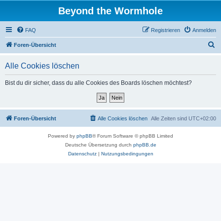
Beyond the Wormhole
FAQ
Registrieren
Anmelden
S
Foren-Übersicht
u
Alle Cookies löschen
c
h
Bist du dir sicher, dass du alle Cookies des Boards löschen möchtest?
e
Foren-Übersicht
Alle Cookies löschen
Alle Zeiten sind
UTC+02:00
Powered by
phpBB
® Forum Software © phpBB Limited
Deutsche Übersetzung durch
phpBB.de
Datenschutz
|
Nutzungsbedingungen