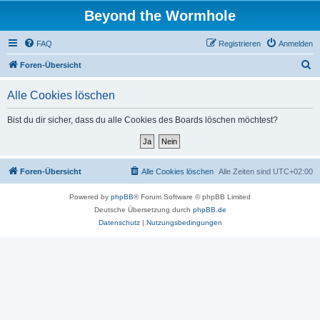
Beyond the Wormhole
FAQ
Registrieren
Anmelden
S
Foren-Übersicht
u
Alle Cookies löschen
c
h
Bist du dir sicher, dass du alle Cookies des Boards löschen möchtest?
e
Foren-Übersicht
Alle Cookies löschen
Alle Zeiten sind
UTC+02:00
Powered by
phpBB
® Forum Software © phpBB Limited
Deutsche Übersetzung durch
phpBB.de
Datenschutz
|
Nutzungsbedingungen