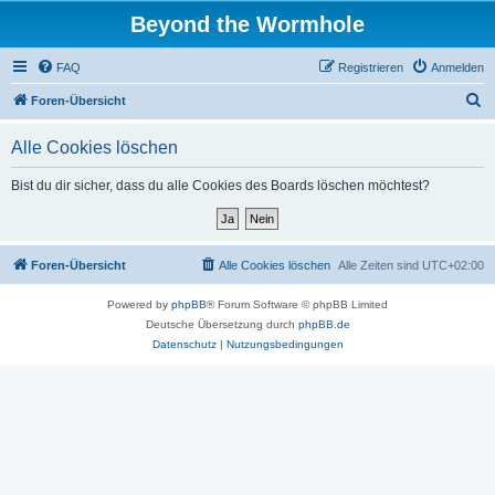
Beyond the Wormhole
FAQ
Registrieren
Anmelden
S
Foren-Übersicht
u
Alle Cookies löschen
c
h
Bist du dir sicher, dass du alle Cookies des Boards löschen möchtest?
e
Foren-Übersicht
Alle Cookies löschen
Alle Zeiten sind
UTC+02:00
Powered by
phpBB
® Forum Software © phpBB Limited
Deutsche Übersetzung durch
phpBB.de
Datenschutz
|
Nutzungsbedingungen