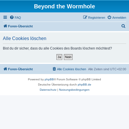
Beyond the Wormhole
FAQ
Registrieren
Anmelden
S
Foren-Übersicht
u
Alle Cookies löschen
c
h
Bist du dir sicher, dass du alle Cookies des Boards löschen möchtest?
e
Foren-Übersicht
Alle Cookies löschen
Alle Zeiten sind
UTC+02:00
Powered by
phpBB
® Forum Software © phpBB Limited
Deutsche Übersetzung durch
phpBB.de
Datenschutz
|
Nutzungsbedingungen