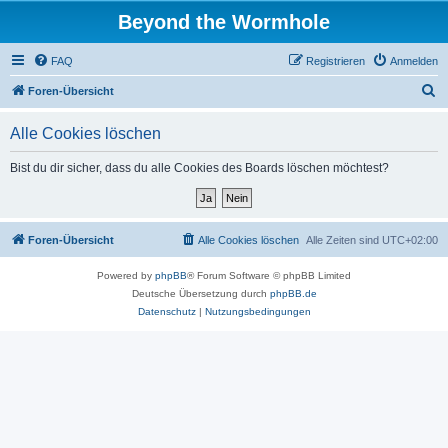
Beyond the Wormhole
FAQ
Registrieren
Anmelden
S
Foren-Übersicht
u
Alle Cookies löschen
c
h
Bist du dir sicher, dass du alle Cookies des Boards löschen möchtest?
e
Foren-Übersicht
Alle Cookies löschen
Alle Zeiten sind
UTC+02:00
Powered by
phpBB
® Forum Software © phpBB Limited
Deutsche Übersetzung durch
phpBB.de
Datenschutz
|
Nutzungsbedingungen