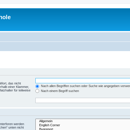
hole
Wort, das nicht
Nach allen Begriffen suchen oder Suche wie angegeben verwe
rhalb einer Klammer,
tzhalter für teilweise
Nach einem Begriff suchen
Unterforen werden
chen“ unten nicht