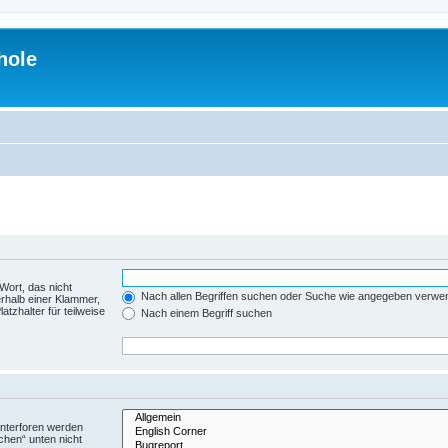
hole
Wort, das nicht
Nach allen Begriffen suchen oder Suche wie angegeben verwe
rhalb einer Klammer,
tzhalter für teilweise
Nach einem Begriff suchen
Unterforen werden
chen“ unten nicht