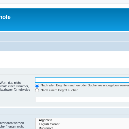
hole
Wort, das nicht
Nach allen Begriffen suchen oder Suche wie angegeben verwe
rhalb einer Klammer,
tzhalter für teilweise
Nach einem Begriff suchen
Unterforen werden
chen“ unten nicht