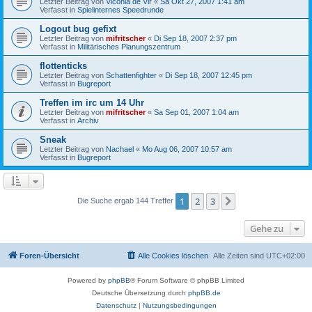
Letzter Beitrag von
Viconia de Vir
«
Sa Okt 27, 2007 1:41 am
Verfasst in
Spielinternes Speedrunde
Logout bug gefixt
Letzter Beitrag von
mifritscher
«
Di Sep 18, 2007 2:37 pm
Verfasst in
Militärisches Planungszentrum
flottenticks
Letzter Beitrag von
Schattenfighter
«
Di Sep 18, 2007 12:45 pm
Verfasst in
Bugreport
Treffen im irc um 14 Uhr
Letzter Beitrag von
mifritscher
«
Sa Sep 01, 2007 1:04 am
Verfasst in
Archiv
Sneak
Letzter Beitrag von
Nachael
«
Mo Aug 06, 2007 10:57 am
Verfasst in
Bugreport
1
2
3
Nächste
Die Suche ergab 144 Treffer
Gehe zu
Foren-Übersicht
Alle Cookies löschen
Alle Zeiten sind
UTC+02:00
Powered by
phpBB
® Forum Software © phpBB Limited
Deutsche Übersetzung durch
phpBB.de
Datenschutz
|
Nutzungsbedingungen