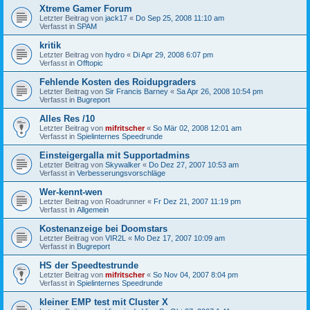
Xtreme Gamer Forum
Letzter Beitrag von
jack17
«
Do Sep 25, 2008 11:10 am
Verfasst in
SPAM
kritik
Letzter Beitrag von
hydro
«
Di Apr 29, 2008 6:07 pm
Verfasst in
Offtopic
Fehlende Kosten des Roidupgraders
Letzter Beitrag von
Sir Francis Barney
«
Sa Apr 26, 2008 10:54 pm
Verfasst in
Bugreport
Alles Res /10
Letzter Beitrag von
mifritscher
«
So Mär 02, 2008 12:01 am
Verfasst in
Spielinternes Speedrunde
Einsteigergalla mit Supportadmins
Letzter Beitrag von
Skywalker
«
Do Dez 27, 2007 10:53 am
Verfasst in
Verbesserungsvorschläge
Wer-kennt-wen
Letzter Beitrag von
Roadrunner
«
Fr Dez 21, 2007 11:19 pm
Verfasst in
Allgemein
Kostenanzeige bei Doomstars
Letzter Beitrag von
VIR2L
«
Mo Dez 17, 2007 10:09 am
Verfasst in
Bugreport
HS der Speedtestrunde
Letzter Beitrag von
mifritscher
«
So Nov 04, 2007 8:04 pm
Verfasst in
Spielinternes Speedrunde
kleiner EMP test mit Cluster X