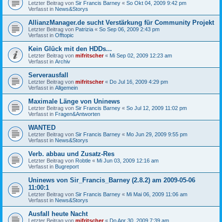
Letzter Beitrag von
Sir Francis Barney
«
So Okt 04, 2009 9:42 pm
Verfasst in
News&Storys
AllianzManager.de sucht Verstärkung für Community Projekt
Letzter Beitrag von
Patrizia
«
So Sep 06, 2009 2:43 pm
Verfasst in
Offtopic
Kein Glück mit den HDDs...
Letzter Beitrag von
mifritscher
«
Mi Sep 02, 2009 12:23 am
Verfasst in
Archiv
Serverausfall
Letzter Beitrag von
mifritscher
«
Do Jul 16, 2009 4:29 pm
Verfasst in
Allgemein
Maximale Länge von Uninews
Letzter Beitrag von
Sir Francis Barney
«
So Jul 12, 2009 11:02 pm
Verfasst in
Fragen&Antworten
WANTED
Letzter Beitrag von
Sir Francis Barney
«
Mo Jun 29, 2009 9:55 pm
Verfasst in
News&Storys
Verb. abbau und Zusatz-Res
Letzter Beitrag von
Robtle
«
Mi Jun 03, 2009 12:16 am
Verfasst in
Bugreport
Uninews von Sir_Francis_Barney (2.8.2) am 2009-05-06
11:00:1
Letzter Beitrag von
Sir Francis Barney
«
Mi Mai 06, 2009 11:06 am
Verfasst in
News&Storys
Ausfall heute Nacht
Letzter Beitrag von
mifritscher
«
Do Apr 30, 2009 7:39 am