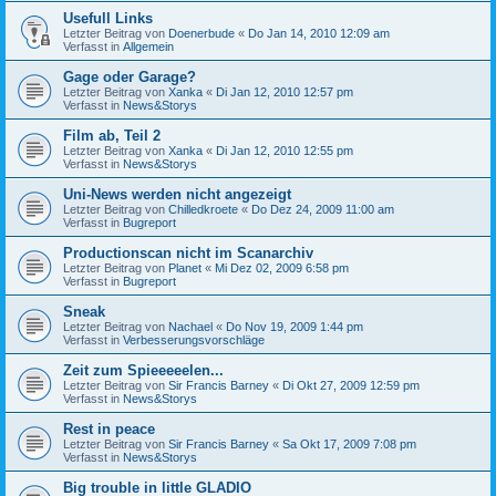
Usefull Links
Letzter Beitrag von
Doenerbude
«
Do Jan 14, 2010 12:09 am
Verfasst in
Allgemein
Gage oder Garage?
Letzter Beitrag von
Xanka
«
Di Jan 12, 2010 12:57 pm
Verfasst in
News&Storys
Film ab, Teil 2
Letzter Beitrag von
Xanka
«
Di Jan 12, 2010 12:55 pm
Verfasst in
News&Storys
Uni-News werden nicht angezeigt
Letzter Beitrag von
Chilledkroete
«
Do Dez 24, 2009 11:00 am
Verfasst in
Bugreport
Productionscan nicht im Scanarchiv
Letzter Beitrag von
Planet
«
Mi Dez 02, 2009 6:58 pm
Verfasst in
Bugreport
Sneak
Letzter Beitrag von
Nachael
«
Do Nov 19, 2009 1:44 pm
Verfasst in
Verbesserungsvorschläge
Zeit zum Spieeeeelen...
Letzter Beitrag von
Sir Francis Barney
«
Di Okt 27, 2009 12:59 pm
Verfasst in
News&Storys
Rest in peace
Letzter Beitrag von
Sir Francis Barney
«
Sa Okt 17, 2009 7:08 pm
Verfasst in
News&Storys
Big trouble in little GLADIO