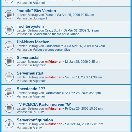
Verfasst in
Allgemein
"mobile" Btw Version
Letzter Beitrag von
Planet
«
Sa Apr 25, 2009 10:53 am
Verfasst in
Bugreport
TochterSystem
Letzter Beitrag von
CrazyStuff
«
Di Mär 31, 2009 3:49 pm
Verfasst in
Spielersuche für die neue Runde
Uni-News löschen
Letzter Beitrag von
Chilledkroete
«
Do Mär 26, 2009 10:45 am
Verfasst in
Verbesserungsvorschläge
Serverausfall
Letzter Beitrag von
mifritscher
«
Mi Jan 28, 2009 9:35 pm
Verfasst in
Allgemein
Serverneustart
Letzter Beitrag von
mifritscher
«
So Jan 11, 2009 11:30 am
Verfasst in
Allgemein
Speedende ???
Letzter Beitrag von
DarthVader
«
So Dez 28, 2008 8:29 pm
Verfasst in
Allgemein
TV-PCMCIA Karten nerven *G*
Letzter Beitrag von
mifritscher
«
Fr Dez 26, 2008 10:36 pm
Verfasst in
PC-Hilfe
Serverkonfiguration
Letzter Beitrag von
mifritscher
«
So Dez 14, 2008 12:01 am
Verfasst in
Archiv