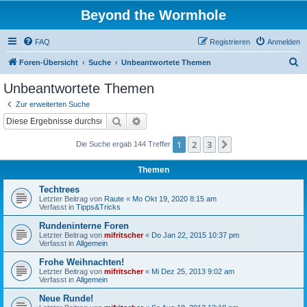
Beyond the Wormhole
FAQ
Registrieren
Anmelden
S
Foren-Übersicht
Suche
Unbeantwortete Themen
u
Unbeantwortete Themen
c
Zur erweiterten Suche
h
Suche
Erweiterte Suche
e
1
2
3
Nächste
Die Suche ergab 144 Treffer
Themen
Techtrees
Letzter Beitrag von
Raute
«
Mo Okt 19, 2020 8:15 am
Verfasst in
Tipps&Tricks
Rundeninterne Foren
Letzter Beitrag von
mifritscher
«
Do Jan 22, 2015 10:37 pm
Verfasst in
Allgemein
Frohe Weihnachten!
Letzter Beitrag von
mifritscher
«
Mi Dez 25, 2013 9:02 am
Verfasst in
Allgemein
Neue Runde!