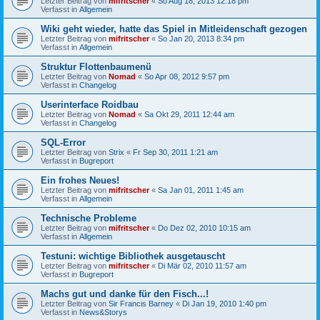
Letzter Beitrag von
mifritscher
«
So Aug 18, 2013 12:18 pm
Verfasst in
Allgemein
Wiki geht wieder, hatte das Spiel in Mitleidenschaft gezogen
Letzter Beitrag von
mifritscher
«
So Jan 20, 2013 8:34 pm
Verfasst in
Allgemein
Struktur Flottenbaumenü
Letzter Beitrag von
Nomad
«
So Apr 08, 2012 9:57 pm
Verfasst in
Changelog
Userinterface Roidbau
Letzter Beitrag von
Nomad
«
Sa Okt 29, 2011 12:44 am
Verfasst in
Changelog
SQL-Error
Letzter Beitrag von
Strix
«
Fr Sep 30, 2011 1:21 am
Verfasst in
Bugreport
Ein frohes Neues!
Letzter Beitrag von
mifritscher
«
Sa Jan 01, 2011 1:45 am
Verfasst in
Allgemein
Technische Probleme
Letzter Beitrag von
mifritscher
«
Do Dez 02, 2010 10:15 am
Verfasst in
Allgemein
Testuni: wichtige Bibliothek ausgetauscht
Letzter Beitrag von
mifritscher
«
Di Mär 02, 2010 11:57 am
Verfasst in
Bugreport
Machs gut und danke für den Fisch...!
Letzter Beitrag von
Sir Francis Barney
«
Di Jan 19, 2010 1:40 pm
Verfasst in
News&Storys