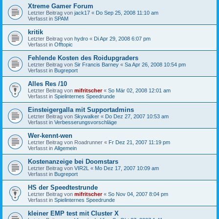
Xtreme Gamer Forum
Letzter Beitrag von
jack17
«
Do Sep 25, 2008 11:10 am
Verfasst in
SPAM
kritik
Letzter Beitrag von
hydro
«
Di Apr 29, 2008 6:07 pm
Verfasst in
Offtopic
Fehlende Kosten des Roidupgraders
Letzter Beitrag von
Sir Francis Barney
«
Sa Apr 26, 2008 10:54 pm
Verfasst in
Bugreport
Alles Res /10
Letzter Beitrag von
mifritscher
«
So Mär 02, 2008 12:01 am
Verfasst in
Spielinternes Speedrunde
Einsteigergalla mit Supportadmins
Letzter Beitrag von
Skywalker
«
Do Dez 27, 2007 10:53 am
Verfasst in
Verbesserungsvorschläge
Wer-kennt-wen
Letzter Beitrag von
Roadrunner
«
Fr Dez 21, 2007 11:19 pm
Verfasst in
Allgemein
Kostenanzeige bei Doomstars
Letzter Beitrag von
VIR2L
«
Mo Dez 17, 2007 10:09 am
Verfasst in
Bugreport
HS der Speedtestrunde
Letzter Beitrag von
mifritscher
«
So Nov 04, 2007 8:04 pm
Verfasst in
Spielinternes Speedrunde
kleiner EMP test mit Cluster X