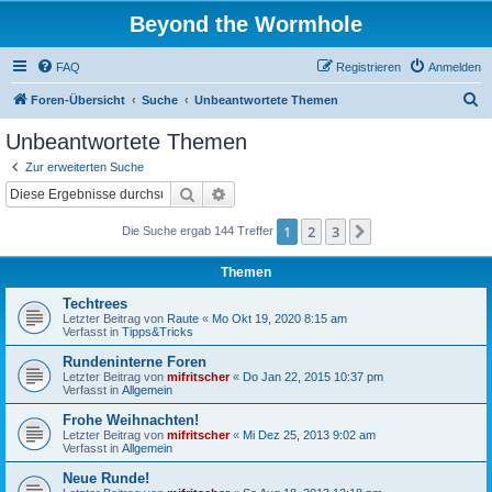
Beyond the Wormhole
FAQ
Registrieren
Anmelden
S
Foren-Übersicht
Suche
Unbeantwortete Themen
u
Unbeantwortete Themen
c
Zur erweiterten Suche
h
Suche
Erweiterte Suche
e
1
2
3
Nächste
Die Suche ergab 144 Treffer
Themen
Techtrees
Letzter Beitrag von
Raute
«
Mo Okt 19, 2020 8:15 am
Verfasst in
Tipps&Tricks
Rundeninterne Foren
Letzter Beitrag von
mifritscher
«
Do Jan 22, 2015 10:37 pm
Verfasst in
Allgemein
Frohe Weihnachten!
Letzter Beitrag von
mifritscher
«
Mi Dez 25, 2013 9:02 am
Verfasst in
Allgemein
Neue Runde!