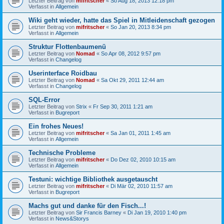
Letzter Beitrag von
mifritscher
«
So Aug 18, 2013 12:18 pm
Verfasst in
Allgemein
Wiki geht wieder, hatte das Spiel in Mitleidenschaft gezogen
Letzter Beitrag von
mifritscher
«
So Jan 20, 2013 8:34 pm
Verfasst in
Allgemein
Struktur Flottenbaumenü
Letzter Beitrag von
Nomad
«
So Apr 08, 2012 9:57 pm
Verfasst in
Changelog
Userinterface Roidbau
Letzter Beitrag von
Nomad
«
Sa Okt 29, 2011 12:44 am
Verfasst in
Changelog
SQL-Error
Letzter Beitrag von
Strix
«
Fr Sep 30, 2011 1:21 am
Verfasst in
Bugreport
Ein frohes Neues!
Letzter Beitrag von
mifritscher
«
Sa Jan 01, 2011 1:45 am
Verfasst in
Allgemein
Technische Probleme
Letzter Beitrag von
mifritscher
«
Do Dez 02, 2010 10:15 am
Verfasst in
Allgemein
Testuni: wichtige Bibliothek ausgetauscht
Letzter Beitrag von
mifritscher
«
Di Mär 02, 2010 11:57 am
Verfasst in
Bugreport
Machs gut und danke für den Fisch...!
Letzter Beitrag von
Sir Francis Barney
«
Di Jan 19, 2010 1:40 pm
Verfasst in
News&Storys