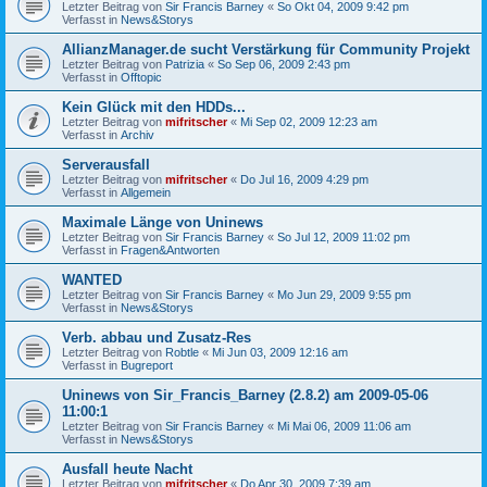
Letzter Beitrag von
Sir Francis Barney
«
So Okt 04, 2009 9:42 pm
Verfasst in
News&Storys
AllianzManager.de sucht Verstärkung für Community Projekt
Letzter Beitrag von
Patrizia
«
So Sep 06, 2009 2:43 pm
Verfasst in
Offtopic
Kein Glück mit den HDDs...
Letzter Beitrag von
mifritscher
«
Mi Sep 02, 2009 12:23 am
Verfasst in
Archiv
Serverausfall
Letzter Beitrag von
mifritscher
«
Do Jul 16, 2009 4:29 pm
Verfasst in
Allgemein
Maximale Länge von Uninews
Letzter Beitrag von
Sir Francis Barney
«
So Jul 12, 2009 11:02 pm
Verfasst in
Fragen&Antworten
WANTED
Letzter Beitrag von
Sir Francis Barney
«
Mo Jun 29, 2009 9:55 pm
Verfasst in
News&Storys
Verb. abbau und Zusatz-Res
Letzter Beitrag von
Robtle
«
Mi Jun 03, 2009 12:16 am
Verfasst in
Bugreport
Uninews von Sir_Francis_Barney (2.8.2) am 2009-05-06
11:00:1
Letzter Beitrag von
Sir Francis Barney
«
Mi Mai 06, 2009 11:06 am
Verfasst in
News&Storys
Ausfall heute Nacht
Letzter Beitrag von
mifritscher
«
Do Apr 30, 2009 7:39 am