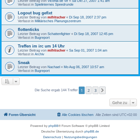
Letzter Beitrag von
Viconia de Vir
«
Sa Okt 27, 2007 1:41 am
Verfasst in
Spielinternes Speedrunde
Logout bug gefixt
Letzter Beitrag von
mifritscher
«
Di Sep 18, 2007 2:37 pm
Verfasst in
Militärisches Planungszentrum
flottenticks
Letzter Beitrag von
Schattenfighter
«
Di Sep 18, 2007 12:45 pm
Verfasst in
Bugreport
Treffen im irc um 14 Uhr
Letzter Beitrag von
mifritscher
«
Sa Sep 01, 2007 1:04 am
Verfasst in
Archiv
Sneak
Letzter Beitrag von
Nachael
«
Mo Aug 06, 2007 10:57 am
Verfasst in
Bugreport
1
2
3
Nächste
Die Suche ergab 144 Treffer
Gehe zu
Foren-Übersicht
Alle Cookies löschen
Alle Zeiten sind
UTC+02:00
Powered by
phpBB
® Forum Software © phpBB Limited
Deutsche Übersetzung durch
phpBB.de
Datenschutz
|
Nutzungsbedingungen