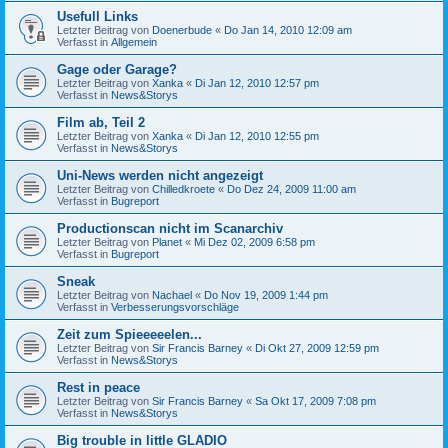
Usefull Links
Letzter Beitrag von
Doenerbude
«
Do Jan 14, 2010 12:09 am
Verfasst in
Allgemein
Gage oder Garage?
Letzter Beitrag von
Xanka
«
Di Jan 12, 2010 12:57 pm
Verfasst in
News&Storys
Film ab, Teil 2
Letzter Beitrag von
Xanka
«
Di Jan 12, 2010 12:55 pm
Verfasst in
News&Storys
Uni-News werden nicht angezeigt
Letzter Beitrag von
Chilledkroete
«
Do Dez 24, 2009 11:00 am
Verfasst in
Bugreport
Productionscan nicht im Scanarchiv
Letzter Beitrag von
Planet
«
Mi Dez 02, 2009 6:58 pm
Verfasst in
Bugreport
Sneak
Letzter Beitrag von
Nachael
«
Do Nov 19, 2009 1:44 pm
Verfasst in
Verbesserungsvorschläge
Zeit zum Spieeeeelen...
Letzter Beitrag von
Sir Francis Barney
«
Di Okt 27, 2009 12:59 pm
Verfasst in
News&Storys
Rest in peace
Letzter Beitrag von
Sir Francis Barney
«
Sa Okt 17, 2009 7:08 pm
Verfasst in
News&Storys
Big trouble in little GLADIO