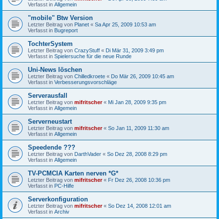
Verfasst in
Allgemein
"mobile" Btw Version
Letzter Beitrag von
Planet
«
Sa Apr 25, 2009 10:53 am
Verfasst in
Bugreport
TochterSystem
Letzter Beitrag von
CrazyStuff
«
Di Mär 31, 2009 3:49 pm
Verfasst in
Spielersuche für die neue Runde
Uni-News löschen
Letzter Beitrag von
Chilledkroete
«
Do Mär 26, 2009 10:45 am
Verfasst in
Verbesserungsvorschläge
Serverausfall
Letzter Beitrag von
mifritscher
«
Mi Jan 28, 2009 9:35 pm
Verfasst in
Allgemein
Serverneustart
Letzter Beitrag von
mifritscher
«
So Jan 11, 2009 11:30 am
Verfasst in
Allgemein
Speedende ???
Letzter Beitrag von
DarthVader
«
So Dez 28, 2008 8:29 pm
Verfasst in
Allgemein
TV-PCMCIA Karten nerven *G*
Letzter Beitrag von
mifritscher
«
Fr Dez 26, 2008 10:36 pm
Verfasst in
PC-Hilfe
Serverkonfiguration
Letzter Beitrag von
mifritscher
«
So Dez 14, 2008 12:01 am
Verfasst in
Archiv