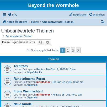
Beyond the Wormhole
FAQ
Registrieren
Anmelden
S
Foren-Übersicht
Suche
Unbeantwortete Themen
u
Unbeantwortete Themen
c
Zur erweiterten Suche
h
Suche
Erweiterte Suche
e
1
2
3
Nächste
Die Suche ergab 144 Treffer
Themen
Techtrees
Letzter Beitrag von
Raute
«
Mo Okt 19, 2020 8:15 am
Verfasst in
Tipps&Tricks
Rundeninterne Foren
Letzter Beitrag von
mifritscher
«
Do Jan 22, 2015 10:37 pm
Verfasst in
Allgemein
Frohe Weihnachten!
Letzter Beitrag von
mifritscher
«
Mi Dez 25, 2013 9:02 am
Verfasst in
Allgemein
Neue Runde!