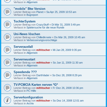
Verfasst in
Allgemein
"mobile" Btw Version
Letzter Beitrag von
Planet
«
Sa Apr 25, 2009 10:53 am
Verfasst in
Bugreport
TochterSystem
Letzter Beitrag von
CrazyStuff
«
Di Mär 31, 2009 3:49 pm
Verfasst in
Spielersuche für die neue Runde
Uni-News löschen
Letzter Beitrag von
Chilledkroete
«
Do Mär 26, 2009 10:45 am
Verfasst in
Verbesserungsvorschläge
Serverausfall
Letzter Beitrag von
mifritscher
«
Mi Jan 28, 2009 9:35 pm
Verfasst in
Allgemein
Serverneustart
Letzter Beitrag von
mifritscher
«
So Jan 11, 2009 11:30 am
Verfasst in
Allgemein
Speedende ???
Letzter Beitrag von
DarthVader
«
So Dez 28, 2008 8:29 pm
Verfasst in
Allgemein
TV-PCMCIA Karten nerven *G*
Letzter Beitrag von
mifritscher
«
Fr Dez 26, 2008 10:36 pm
Verfasst in
PC-Hilfe
Serverkonfiguration
Letzter Beitrag von
mifritscher
«
So Dez 14, 2008 12:01 am
Verfasst in
Archiv