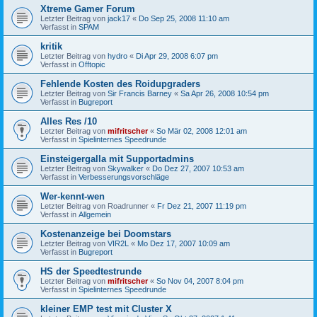
Xtreme Gamer Forum
Letzter Beitrag von
jack17
«
Do Sep 25, 2008 11:10 am
Verfasst in
SPAM
kritik
Letzter Beitrag von
hydro
«
Di Apr 29, 2008 6:07 pm
Verfasst in
Offtopic
Fehlende Kosten des Roidupgraders
Letzter Beitrag von
Sir Francis Barney
«
Sa Apr 26, 2008 10:54 pm
Verfasst in
Bugreport
Alles Res /10
Letzter Beitrag von
mifritscher
«
So Mär 02, 2008 12:01 am
Verfasst in
Spielinternes Speedrunde
Einsteigergalla mit Supportadmins
Letzter Beitrag von
Skywalker
«
Do Dez 27, 2007 10:53 am
Verfasst in
Verbesserungsvorschläge
Wer-kennt-wen
Letzter Beitrag von
Roadrunner
«
Fr Dez 21, 2007 11:19 pm
Verfasst in
Allgemein
Kostenanzeige bei Doomstars
Letzter Beitrag von
VIR2L
«
Mo Dez 17, 2007 10:09 am
Verfasst in
Bugreport
HS der Speedtestrunde
Letzter Beitrag von
mifritscher
«
So Nov 04, 2007 8:04 pm
Verfasst in
Spielinternes Speedrunde
kleiner EMP test mit Cluster X