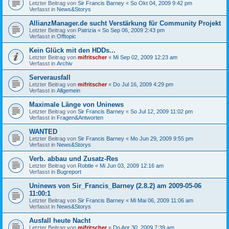
Letzter Beitrag von
Sir Francis Barney
«
So Okt 04, 2009 9:42 pm
Verfasst in
News&Storys
AllianzManager.de sucht Verstärkung für Community Projekt
Letzter Beitrag von
Patrizia
«
So Sep 06, 2009 2:43 pm
Verfasst in
Offtopic
Kein Glück mit den HDDs...
Letzter Beitrag von
mifritscher
«
Mi Sep 02, 2009 12:23 am
Verfasst in
Archiv
Serverausfall
Letzter Beitrag von
mifritscher
«
Do Jul 16, 2009 4:29 pm
Verfasst in
Allgemein
Maximale Länge von Uninews
Letzter Beitrag von
Sir Francis Barney
«
So Jul 12, 2009 11:02 pm
Verfasst in
Fragen&Antworten
WANTED
Letzter Beitrag von
Sir Francis Barney
«
Mo Jun 29, 2009 9:55 pm
Verfasst in
News&Storys
Verb. abbau und Zusatz-Res
Letzter Beitrag von
Robtle
«
Mi Jun 03, 2009 12:16 am
Verfasst in
Bugreport
Uninews von Sir_Francis_Barney (2.8.2) am 2009-05-06
11:00:1
Letzter Beitrag von
Sir Francis Barney
«
Mi Mai 06, 2009 11:06 am
Verfasst in
News&Storys
Ausfall heute Nacht
Letzter Beitrag von
mifritscher
«
Do Apr 30, 2009 7:39 am