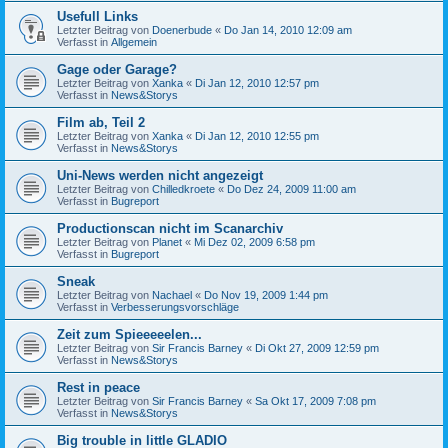
Usefull Links
Letzter Beitrag von
Doenerbude
«
Do Jan 14, 2010 12:09 am
Verfasst in
Allgemein
Gage oder Garage?
Letzter Beitrag von
Xanka
«
Di Jan 12, 2010 12:57 pm
Verfasst in
News&Storys
Film ab, Teil 2
Letzter Beitrag von
Xanka
«
Di Jan 12, 2010 12:55 pm
Verfasst in
News&Storys
Uni-News werden nicht angezeigt
Letzter Beitrag von
Chilledkroete
«
Do Dez 24, 2009 11:00 am
Verfasst in
Bugreport
Productionscan nicht im Scanarchiv
Letzter Beitrag von
Planet
«
Mi Dez 02, 2009 6:58 pm
Verfasst in
Bugreport
Sneak
Letzter Beitrag von
Nachael
«
Do Nov 19, 2009 1:44 pm
Verfasst in
Verbesserungsvorschläge
Zeit zum Spieeeeelen...
Letzter Beitrag von
Sir Francis Barney
«
Di Okt 27, 2009 12:59 pm
Verfasst in
News&Storys
Rest in peace
Letzter Beitrag von
Sir Francis Barney
«
Sa Okt 17, 2009 7:08 pm
Verfasst in
News&Storys
Big trouble in little GLADIO