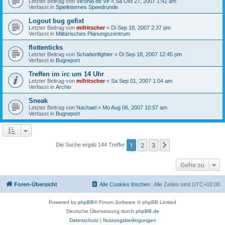
Letzter Beitrag von
Viconia de Vir
«
Sa Okt 27, 2007 1:41 am
Verfasst in
Spielinternes Speedrunde
Logout bug gefixt
Letzter Beitrag von
mifritscher
«
Di Sep 18, 2007 2:37 pm
Verfasst in
Militärisches Planungszentrum
flottenticks
Letzter Beitrag von
Schattenfighter
«
Di Sep 18, 2007 12:45 pm
Verfasst in
Bugreport
Treffen im irc um 14 Uhr
Letzter Beitrag von
mifritscher
«
Sa Sep 01, 2007 1:04 am
Verfasst in
Archiv
Sneak
Letzter Beitrag von
Nachael
«
Mo Aug 06, 2007 10:57 am
Verfasst in
Bugreport
1
2
3
Nächste
Die Suche ergab 144 Treffer
Gehe zu
Foren-Übersicht
Alle Cookies löschen
Alle Zeiten sind
UTC+02:00
Powered by
phpBB
® Forum Software © phpBB Limited
Deutsche Übersetzung durch
phpBB.de
Datenschutz
|
Nutzungsbedingungen