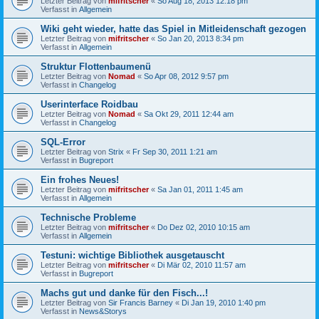
Letzter Beitrag von
mifritscher
«
So Aug 18, 2013 12:18 pm
Verfasst in
Allgemein
Wiki geht wieder, hatte das Spiel in Mitleidenschaft gezogen
Letzter Beitrag von
mifritscher
«
So Jan 20, 2013 8:34 pm
Verfasst in
Allgemein
Struktur Flottenbaumenü
Letzter Beitrag von
Nomad
«
So Apr 08, 2012 9:57 pm
Verfasst in
Changelog
Userinterface Roidbau
Letzter Beitrag von
Nomad
«
Sa Okt 29, 2011 12:44 am
Verfasst in
Changelog
SQL-Error
Letzter Beitrag von
Strix
«
Fr Sep 30, 2011 1:21 am
Verfasst in
Bugreport
Ein frohes Neues!
Letzter Beitrag von
mifritscher
«
Sa Jan 01, 2011 1:45 am
Verfasst in
Allgemein
Technische Probleme
Letzter Beitrag von
mifritscher
«
Do Dez 02, 2010 10:15 am
Verfasst in
Allgemein
Testuni: wichtige Bibliothek ausgetauscht
Letzter Beitrag von
mifritscher
«
Di Mär 02, 2010 11:57 am
Verfasst in
Bugreport
Machs gut und danke für den Fisch...!
Letzter Beitrag von
Sir Francis Barney
«
Di Jan 19, 2010 1:40 pm
Verfasst in
News&Storys