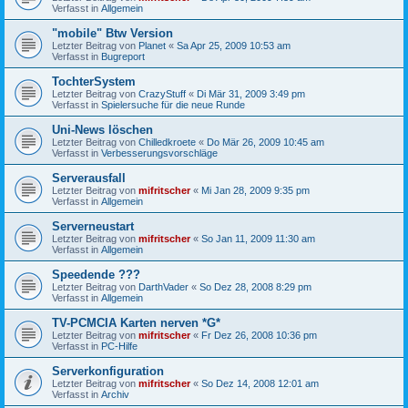
Verfasst in
Allgemein
"mobile" Btw Version
Letzter Beitrag von
Planet
«
Sa Apr 25, 2009 10:53 am
Verfasst in
Bugreport
TochterSystem
Letzter Beitrag von
CrazyStuff
«
Di Mär 31, 2009 3:49 pm
Verfasst in
Spielersuche für die neue Runde
Uni-News löschen
Letzter Beitrag von
Chilledkroete
«
Do Mär 26, 2009 10:45 am
Verfasst in
Verbesserungsvorschläge
Serverausfall
Letzter Beitrag von
mifritscher
«
Mi Jan 28, 2009 9:35 pm
Verfasst in
Allgemein
Serverneustart
Letzter Beitrag von
mifritscher
«
So Jan 11, 2009 11:30 am
Verfasst in
Allgemein
Speedende ???
Letzter Beitrag von
DarthVader
«
So Dez 28, 2008 8:29 pm
Verfasst in
Allgemein
TV-PCMCIA Karten nerven *G*
Letzter Beitrag von
mifritscher
«
Fr Dez 26, 2008 10:36 pm
Verfasst in
PC-Hilfe
Serverkonfiguration
Letzter Beitrag von
mifritscher
«
So Dez 14, 2008 12:01 am
Verfasst in
Archiv