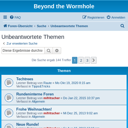
Beyond the Wormhole
FAQ
Registrieren
Anmelden
S
Foren-Übersicht
Suche
Unbeantwortete Themen
u
Unbeantwortete Themen
c
Zur erweiterten Suche
h
Suche
Erweiterte Suche
e
1
2
3
Nächste
Die Suche ergab 144 Treffer
Themen
Techtrees
Letzter Beitrag von
Raute
«
Mo Okt 19, 2020 8:15 am
Verfasst in
Tipps&Tricks
Rundeninterne Foren
Letzter Beitrag von
mifritscher
«
Do Jan 22, 2015 10:37 pm
Verfasst in
Allgemein
Frohe Weihnachten!
Letzter Beitrag von
mifritscher
«
Mi Dez 25, 2013 9:02 am
Verfasst in
Allgemein
Neue Runde!