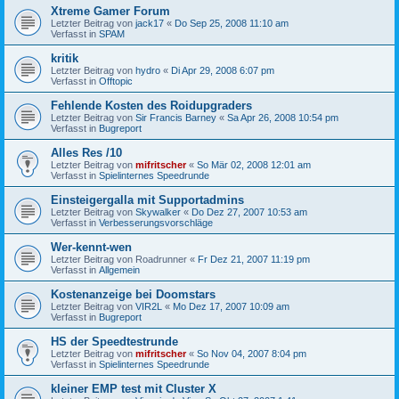
Xtreme Gamer Forum
Letzter Beitrag von
jack17
«
Do Sep 25, 2008 11:10 am
Verfasst in
SPAM
kritik
Letzter Beitrag von
hydro
«
Di Apr 29, 2008 6:07 pm
Verfasst in
Offtopic
Fehlende Kosten des Roidupgraders
Letzter Beitrag von
Sir Francis Barney
«
Sa Apr 26, 2008 10:54 pm
Verfasst in
Bugreport
Alles Res /10
Letzter Beitrag von
mifritscher
«
So Mär 02, 2008 12:01 am
Verfasst in
Spielinternes Speedrunde
Einsteigergalla mit Supportadmins
Letzter Beitrag von
Skywalker
«
Do Dez 27, 2007 10:53 am
Verfasst in
Verbesserungsvorschläge
Wer-kennt-wen
Letzter Beitrag von
Roadrunner
«
Fr Dez 21, 2007 11:19 pm
Verfasst in
Allgemein
Kostenanzeige bei Doomstars
Letzter Beitrag von
VIR2L
«
Mo Dez 17, 2007 10:09 am
Verfasst in
Bugreport
HS der Speedtestrunde
Letzter Beitrag von
mifritscher
«
So Nov 04, 2007 8:04 pm
Verfasst in
Spielinternes Speedrunde
kleiner EMP test mit Cluster X