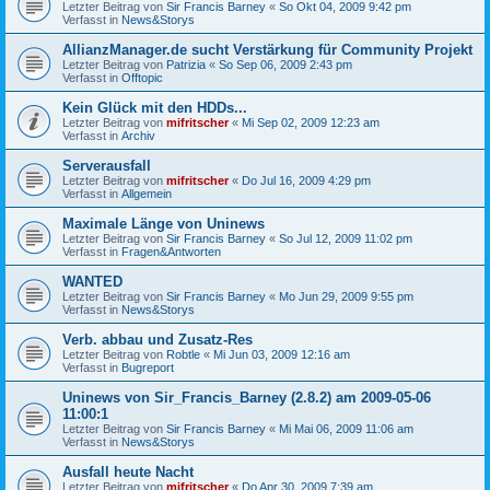
Letzter Beitrag von
Sir Francis Barney
«
So Okt 04, 2009 9:42 pm
Verfasst in
News&Storys
AllianzManager.de sucht Verstärkung für Community Projekt
Letzter Beitrag von
Patrizia
«
So Sep 06, 2009 2:43 pm
Verfasst in
Offtopic
Kein Glück mit den HDDs...
Letzter Beitrag von
mifritscher
«
Mi Sep 02, 2009 12:23 am
Verfasst in
Archiv
Serverausfall
Letzter Beitrag von
mifritscher
«
Do Jul 16, 2009 4:29 pm
Verfasst in
Allgemein
Maximale Länge von Uninews
Letzter Beitrag von
Sir Francis Barney
«
So Jul 12, 2009 11:02 pm
Verfasst in
Fragen&Antworten
WANTED
Letzter Beitrag von
Sir Francis Barney
«
Mo Jun 29, 2009 9:55 pm
Verfasst in
News&Storys
Verb. abbau und Zusatz-Res
Letzter Beitrag von
Robtle
«
Mi Jun 03, 2009 12:16 am
Verfasst in
Bugreport
Uninews von Sir_Francis_Barney (2.8.2) am 2009-05-06
11:00:1
Letzter Beitrag von
Sir Francis Barney
«
Mi Mai 06, 2009 11:06 am
Verfasst in
News&Storys
Ausfall heute Nacht
Letzter Beitrag von
mifritscher
«
Do Apr 30, 2009 7:39 am