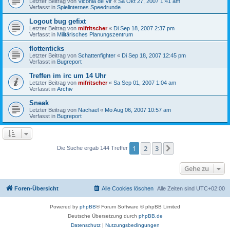
Letzter Beitrag von
Viconia de Vir
«
Sa Okt 27, 2007 1:41 am
Verfasst in
Spielinternes Speedrunde
Logout bug gefixt
Letzter Beitrag von
mifritscher
«
Di Sep 18, 2007 2:37 pm
Verfasst in
Militärisches Planungszentrum
flottenticks
Letzter Beitrag von
Schattenfighter
«
Di Sep 18, 2007 12:45 pm
Verfasst in
Bugreport
Treffen im irc um 14 Uhr
Letzter Beitrag von
mifritscher
«
Sa Sep 01, 2007 1:04 am
Verfasst in
Archiv
Sneak
Letzter Beitrag von
Nachael
«
Mo Aug 06, 2007 10:57 am
Verfasst in
Bugreport
1
2
3
Nächste
Die Suche ergab 144 Treffer
Gehe zu
Foren-Übersicht
Alle Cookies löschen
Alle Zeiten sind
UTC+02:00
Powered by
phpBB
® Forum Software © phpBB Limited
Deutsche Übersetzung durch
phpBB.de
Datenschutz
|
Nutzungsbedingungen