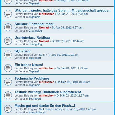
Letzter Beitrag von
mifritscher
«
So Aug 18, 2013 12:18 pm
Verfasst in
Allgemein
Wiki geht wieder, hatte das Spiel in Mitleidenschaft gezogen
Letzter Beitrag von
mifritscher
«
So Jan 20, 2013 8:34 pm
Verfasst in
Allgemein
Struktur Flottenbaumenü
Letzter Beitrag von
Nomad
«
So Apr 08, 2012 9:57 pm
Verfasst in
Changelog
Userinterface Roidbau
Letzter Beitrag von
Nomad
«
Sa Okt 29, 2011 12:44 am
Verfasst in
Changelog
SQL-Error
Letzter Beitrag von
Strix
«
Fr Sep 30, 2011 1:21 am
Verfasst in
Bugreport
Ein frohes Neues!
Letzter Beitrag von
mifritscher
«
Sa Jan 01, 2011 1:45 am
Verfasst in
Allgemein
Technische Probleme
Letzter Beitrag von
mifritscher
«
Do Dez 02, 2010 10:15 am
Verfasst in
Allgemein
Testuni: wichtige Bibliothek ausgetauscht
Letzter Beitrag von
mifritscher
«
Di Mär 02, 2010 11:57 am
Verfasst in
Bugreport
Machs gut und danke für den Fisch...!
Letzter Beitrag von
Sir Francis Barney
«
Di Jan 19, 2010 1:40 pm
Verfasst in
News&Storys