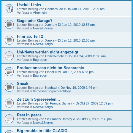
Usefull Links
Letzter Beitrag von
Doenerbude
«
Do Jan 14, 2010 12:09 am
Verfasst in
Allgemein
Gage oder Garage?
Letzter Beitrag von
Xanka
«
Di Jan 12, 2010 12:57 pm
Verfasst in
News&Storys
Film ab, Teil 2
Letzter Beitrag von
Xanka
«
Di Jan 12, 2010 12:55 pm
Verfasst in
News&Storys
Uni-News werden nicht angezeigt
Letzter Beitrag von
Chilledkroete
«
Do Dez 24, 2009 11:00 am
Verfasst in
Bugreport
Productionscan nicht im Scanarchiv
Letzter Beitrag von
Planet
«
Mi Dez 02, 2009 6:58 pm
Verfasst in
Bugreport
Sneak
Letzter Beitrag von
Nachael
«
Do Nov 19, 2009 1:44 pm
Verfasst in
Verbesserungsvorschläge
Zeit zum Spieeeeelen...
Letzter Beitrag von
Sir Francis Barney
«
Di Okt 27, 2009 12:59 pm
Verfasst in
News&Storys
Rest in peace
Letzter Beitrag von
Sir Francis Barney
«
Sa Okt 17, 2009 7:08 pm
Verfasst in
News&Storys
Big trouble in little GLADIO