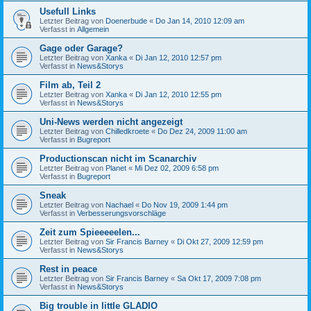
Usefull Links
Letzter Beitrag von
Doenerbude
«
Do Jan 14, 2010 12:09 am
Verfasst in
Allgemein
Gage oder Garage?
Letzter Beitrag von
Xanka
«
Di Jan 12, 2010 12:57 pm
Verfasst in
News&Storys
Film ab, Teil 2
Letzter Beitrag von
Xanka
«
Di Jan 12, 2010 12:55 pm
Verfasst in
News&Storys
Uni-News werden nicht angezeigt
Letzter Beitrag von
Chilledkroete
«
Do Dez 24, 2009 11:00 am
Verfasst in
Bugreport
Productionscan nicht im Scanarchiv
Letzter Beitrag von
Planet
«
Mi Dez 02, 2009 6:58 pm
Verfasst in
Bugreport
Sneak
Letzter Beitrag von
Nachael
«
Do Nov 19, 2009 1:44 pm
Verfasst in
Verbesserungsvorschläge
Zeit zum Spieeeeelen...
Letzter Beitrag von
Sir Francis Barney
«
Di Okt 27, 2009 12:59 pm
Verfasst in
News&Storys
Rest in peace
Letzter Beitrag von
Sir Francis Barney
«
Sa Okt 17, 2009 7:08 pm
Verfasst in
News&Storys
Big trouble in little GLADIO