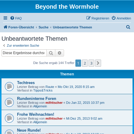
Beyond the Wormhole
FAQ
Registrieren
Anmelden
S
Foren-Übersicht
Suche
Unbeantwortete Themen
u
Unbeantwortete Themen
c
Zur erweiterten Suche
h
Suche
Erweiterte Suche
e
1
2
3
Nächste
Die Suche ergab 144 Treffer
Themen
Techtrees
Letzter Beitrag von
Raute
«
Mo Okt 19, 2020 8:15 am
Verfasst in
Tipps&Tricks
Rundeninterne Foren
Letzter Beitrag von
mifritscher
«
Do Jan 22, 2015 10:37 pm
Verfasst in
Allgemein
Frohe Weihnachten!
Letzter Beitrag von
mifritscher
«
Mi Dez 25, 2013 9:02 am
Verfasst in
Allgemein
Neue Runde!