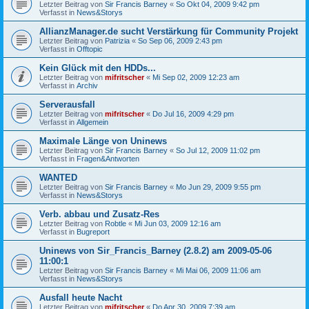
Letzter Beitrag von
Sir Francis Barney
«
So Okt 04, 2009 9:42 pm
Verfasst in
News&Storys
AllianzManager.de sucht Verstärkung für Community Projekt
Letzter Beitrag von
Patrizia
«
So Sep 06, 2009 2:43 pm
Verfasst in
Offtopic
Kein Glück mit den HDDs...
Letzter Beitrag von
mifritscher
«
Mi Sep 02, 2009 12:23 am
Verfasst in
Archiv
Serverausfall
Letzter Beitrag von
mifritscher
«
Do Jul 16, 2009 4:29 pm
Verfasst in
Allgemein
Maximale Länge von Uninews
Letzter Beitrag von
Sir Francis Barney
«
So Jul 12, 2009 11:02 pm
Verfasst in
Fragen&Antworten
WANTED
Letzter Beitrag von
Sir Francis Barney
«
Mo Jun 29, 2009 9:55 pm
Verfasst in
News&Storys
Verb. abbau und Zusatz-Res
Letzter Beitrag von
Robtle
«
Mi Jun 03, 2009 12:16 am
Verfasst in
Bugreport
Uninews von Sir_Francis_Barney (2.8.2) am 2009-05-06
11:00:1
Letzter Beitrag von
Sir Francis Barney
«
Mi Mai 06, 2009 11:06 am
Verfasst in
News&Storys
Ausfall heute Nacht
Letzter Beitrag von
mifritscher
«
Do Apr 30, 2009 7:39 am