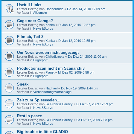
Usefull Links
Letzter Beitrag von
Doenerbude
«
Do Jan 14, 2010 12:09 am
Verfasst in
Allgemein
Gage oder Garage?
Letzter Beitrag von
Xanka
«
Di Jan 12, 2010 12:57 pm
Verfasst in
News&Storys
Film ab, Teil 2
Letzter Beitrag von
Xanka
«
Di Jan 12, 2010 12:55 pm
Verfasst in
News&Storys
Uni-News werden nicht angezeigt
Letzter Beitrag von
Chilledkroete
«
Do Dez 24, 2009 11:00 am
Verfasst in
Bugreport
Productionscan nicht im Scanarchiv
Letzter Beitrag von
Planet
«
Mi Dez 02, 2009 6:58 pm
Verfasst in
Bugreport
Sneak
Letzter Beitrag von
Nachael
«
Do Nov 19, 2009 1:44 pm
Verfasst in
Verbesserungsvorschläge
Zeit zum Spieeeeelen...
Letzter Beitrag von
Sir Francis Barney
«
Di Okt 27, 2009 12:59 pm
Verfasst in
News&Storys
Rest in peace
Letzter Beitrag von
Sir Francis Barney
«
Sa Okt 17, 2009 7:08 pm
Verfasst in
News&Storys
Big trouble in little GLADIO