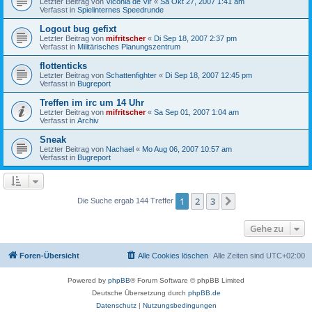
Letzter Beitrag von
Viconia de Vir
«
Sa Okt 27, 2007 1:41 am
Verfasst in
Spielinternes Speedrunde
Logout bug gefixt
Letzter Beitrag von
mifritscher
«
Di Sep 18, 2007 2:37 pm
Verfasst in
Militärisches Planungszentrum
flottenticks
Letzter Beitrag von
Schattenfighter
«
Di Sep 18, 2007 12:45 pm
Verfasst in
Bugreport
Treffen im irc um 14 Uhr
Letzter Beitrag von
mifritscher
«
Sa Sep 01, 2007 1:04 am
Verfasst in
Archiv
Sneak
Letzter Beitrag von
Nachael
«
Mo Aug 06, 2007 10:57 am
Verfasst in
Bugreport
1
2
3
Nächste
Die Suche ergab 144 Treffer
Gehe zu
Foren-Übersicht
Alle Cookies löschen
Alle Zeiten sind
UTC+02:00
Powered by
phpBB
® Forum Software © phpBB Limited
Deutsche Übersetzung durch
phpBB.de
Datenschutz
|
Nutzungsbedingungen