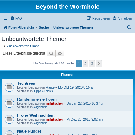
Beyond the Wormhole
FAQ
Registrieren
Anmelden
S
Foren-Übersicht
Suche
Unbeantwortete Themen
u
Unbeantwortete Themen
c
Zur erweiterten Suche
h
Suche
Erweiterte Suche
e
1
2
3
Nächste
Die Suche ergab 144 Treffer
Themen
Techtrees
Letzter Beitrag von
Raute
«
Mo Okt 19, 2020 8:15 am
Verfasst in
Tipps&Tricks
Rundeninterne Foren
Letzter Beitrag von
mifritscher
«
Do Jan 22, 2015 10:37 pm
Verfasst in
Allgemein
Frohe Weihnachten!
Letzter Beitrag von
mifritscher
«
Mi Dez 25, 2013 9:02 am
Verfasst in
Allgemein
Neue Runde!