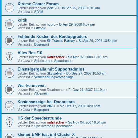
Xtreme Gamer Forum
Letzter Beitrag von
jack17
«
Do Sep 25, 2008 11:10 am
Verfasst in
SPAM
kritik
Letzter Beitrag von
hydro
«
Di Apr 29, 2008 6:07 pm
Verfasst in
Offtopic
Fehlende Kosten des Roidupgraders
Letzter Beitrag von
Sir Francis Barney
«
Sa Apr 26, 2008 10:54 pm
Verfasst in
Bugreport
Alles Res /10
Letzter Beitrag von
mifritscher
«
So Mär 02, 2008 12:01 am
Verfasst in
Spielinternes Speedrunde
Einsteigergalla mit Supportadmins
Letzter Beitrag von
Skywalker
«
Do Dez 27, 2007 10:53 am
Verfasst in
Verbesserungsvorschläge
Wer-kennt-wen
Letzter Beitrag von
Roadrunner
«
Fr Dez 21, 2007 11:19 pm
Verfasst in
Allgemein
Kostenanzeige bei Doomstars
Letzter Beitrag von
VIR2L
«
Mo Dez 17, 2007 10:09 am
Verfasst in
Bugreport
HS der Speedtestrunde
Letzter Beitrag von
mifritscher
«
So Nov 04, 2007 8:04 pm
Verfasst in
Spielinternes Speedrunde
kleiner EMP test mit Cluster X