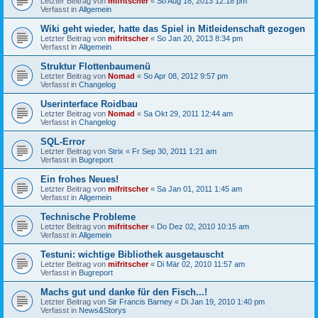
Letzter Beitrag von
mifritscher
«
So Aug 18, 2013 12:18 pm
Verfasst in
Allgemein
Wiki geht wieder, hatte das Spiel in Mitleidenschaft gezogen
Letzter Beitrag von
mifritscher
«
So Jan 20, 2013 8:34 pm
Verfasst in
Allgemein
Struktur Flottenbaumenü
Letzter Beitrag von
Nomad
«
So Apr 08, 2012 9:57 pm
Verfasst in
Changelog
Userinterface Roidbau
Letzter Beitrag von
Nomad
«
Sa Okt 29, 2011 12:44 am
Verfasst in
Changelog
SQL-Error
Letzter Beitrag von
Strix
«
Fr Sep 30, 2011 1:21 am
Verfasst in
Bugreport
Ein frohes Neues!
Letzter Beitrag von
mifritscher
«
Sa Jan 01, 2011 1:45 am
Verfasst in
Allgemein
Technische Probleme
Letzter Beitrag von
mifritscher
«
Do Dez 02, 2010 10:15 am
Verfasst in
Allgemein
Testuni: wichtige Bibliothek ausgetauscht
Letzter Beitrag von
mifritscher
«
Di Mär 02, 2010 11:57 am
Verfasst in
Bugreport
Machs gut und danke für den Fisch...!
Letzter Beitrag von
Sir Francis Barney
«
Di Jan 19, 2010 1:40 pm
Verfasst in
News&Storys