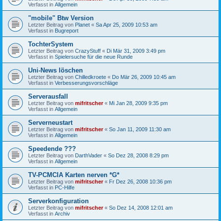
Verfasst in
Allgemein
"mobile" Btw Version
Letzter Beitrag von
Planet
«
Sa Apr 25, 2009 10:53 am
Verfasst in
Bugreport
TochterSystem
Letzter Beitrag von
CrazyStuff
«
Di Mär 31, 2009 3:49 pm
Verfasst in
Spielersuche für die neue Runde
Uni-News löschen
Letzter Beitrag von
Chilledkroete
«
Do Mär 26, 2009 10:45 am
Verfasst in
Verbesserungsvorschläge
Serverausfall
Letzter Beitrag von
mifritscher
«
Mi Jan 28, 2009 9:35 pm
Verfasst in
Allgemein
Serverneustart
Letzter Beitrag von
mifritscher
«
So Jan 11, 2009 11:30 am
Verfasst in
Allgemein
Speedende ???
Letzter Beitrag von
DarthVader
«
So Dez 28, 2008 8:29 pm
Verfasst in
Allgemein
TV-PCMCIA Karten nerven *G*
Letzter Beitrag von
mifritscher
«
Fr Dez 26, 2008 10:36 pm
Verfasst in
PC-Hilfe
Serverkonfiguration
Letzter Beitrag von
mifritscher
«
So Dez 14, 2008 12:01 am
Verfasst in
Archiv