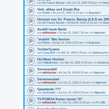
von
Sir Francis Barney
»
Mo Jun 29, 2009 9:55 pm
» in
News
Verb. abbau und Zusatz-Res
von
Robtle
»
Mi Jun 03, 2009 12:16 am
» in
Bugreport
Uninews von Sir_Francis_Barney (2.8.2) am 2009
von
Sir Francis Barney
»
Mi Mai 06, 2009 11:06 am
» in
News
Ausfall heute Nacht
von
mifritscher
»
Do Apr 30, 2009 7:39 am
» in
Allgemein
"mobile" Btw Version
von
Planet
»
Sa Apr 25, 2009 10:53 am
» in
Bugreport
TochterSystem
von
CrazyStuff
»
Di Mär 31, 2009 3:49 pm
» in
Spielersuche 
Uni-News löschen
von
Chilledkroete
»
Do Mär 26, 2009 10:45 am
» in
Verbesse
Serverausfall
von
mifritscher
»
Mi Jan 28, 2009 9:35 pm
» in
Allgemein
Serverneustart
von
mifritscher
»
So Jan 11, 2009 11:30 am
» in
Allgemein
Speedende ???
von
DarthVader
»
So Dez 28, 2008 8:29 pm
» in
Allgemein
TV-PCMCIA Karten nerven *G*
von
mifritscher
»
Fr Dez 26, 2008 10:36 pm
» in
PC-Hilfe