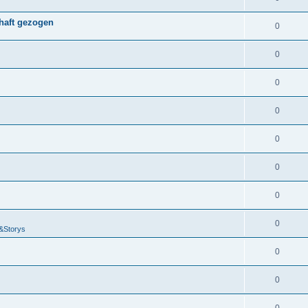
chaft gezogen
0
0
0
0
0
0
0
0
&Storys
0
0