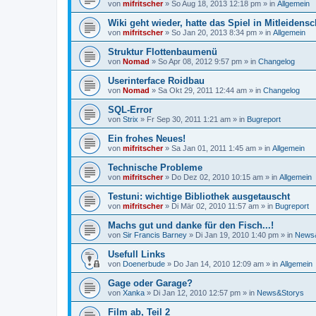
von
mifritscher
»
So Aug 18, 2013 12:18 pm
» in
Allgemein
Wiki geht wieder, hatte das Spiel in Mitleidens
von
mifritscher
»
So Jan 20, 2013 8:34 pm
» in
Allgemein
Struktur Flottenbaumenü
von
Nomad
»
So Apr 08, 2012 9:57 pm
» in
Changelog
Userinterface Roidbau
von
Nomad
»
Sa Okt 29, 2011 12:44 am
» in
Changelog
SQL-Error
von
Strix
»
Fr Sep 30, 2011 1:21 am
» in
Bugreport
Ein frohes Neues!
von
mifritscher
»
Sa Jan 01, 2011 1:45 am
» in
Allgemein
Technische Probleme
von
mifritscher
»
Do Dez 02, 2010 10:15 am
» in
Allgemein
Testuni: wichtige Bibliothek ausgetauscht
von
mifritscher
»
Di Mär 02, 2010 11:57 am
» in
Bugreport
Machs gut und danke für den Fisch...!
von
Sir Francis Barney
»
Di Jan 19, 2010 1:40 pm
» in
News
Usefull Links
von
Doenerbude
»
Do Jan 14, 2010 12:09 am
» in
Allgemein
Gage oder Garage?
von
Xanka
»
Di Jan 12, 2010 12:57 pm
» in
News&Storys
Film ab, Teil 2