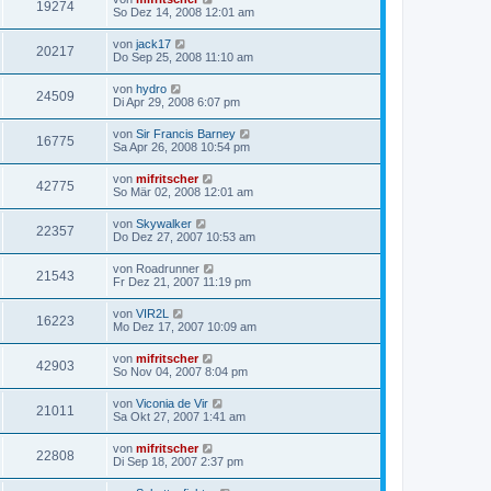
19274
So Dez 14, 2008 12:01 am
von
jack17
20217
Do Sep 25, 2008 11:10 am
von
hydro
24509
Di Apr 29, 2008 6:07 pm
von
Sir Francis Barney
16775
Sa Apr 26, 2008 10:54 pm
von
mifritscher
42775
So Mär 02, 2008 12:01 am
von
Skywalker
22357
Do Dez 27, 2007 10:53 am
von
Roadrunner
21543
Fr Dez 21, 2007 11:19 pm
von
VIR2L
16223
Mo Dez 17, 2007 10:09 am
von
mifritscher
42903
So Nov 04, 2007 8:04 pm
von
Viconia de Vir
21011
Sa Okt 27, 2007 1:41 am
von
mifritscher
22808
Di Sep 18, 2007 2:37 pm