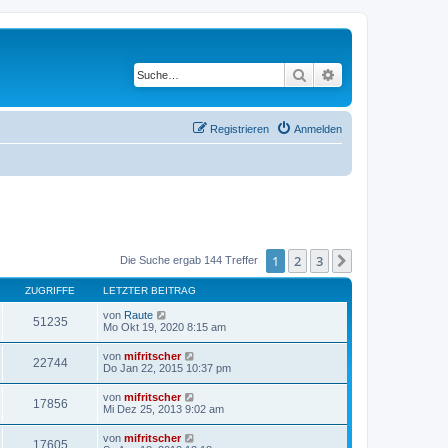
Suche
Erweiterte Suche
Registrieren
Anmelden
1
2
3
Nächste
Die Suche ergab 144 Treffer
ZUGRIFFE
LETZTER BEITRAG
von
Raute
51235
Mo Okt 19, 2020 8:15 am
von
mifritscher
22744
Do Jan 22, 2015 10:37 pm
von
mifritscher
17856
Mi Dez 25, 2013 9:02 am
von
mifritscher
17605