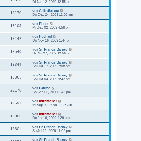
18358
Di Jan 12, 2010 12:55 pm
von
Chilledkroete
18170
Do Dez 24, 2009 11:00 am
von
Planet
18105
Mi Dez 02, 2009 6:58 pm
von
Nachael
18142
Do Nov 19, 2009 1:44 pm
von
Sir Francis Barney
18540
Di Okt 27, 2009 12:59 pm
von
Sir Francis Barney
18349
Sa Okt 17, 2009 7:08 pm
von
Sir Francis Barney
18365
So Okt 04, 2009 9:42 pm
von
Patrizia
22170
So Sep 06, 2009 2:43 pm
von
mifritscher
17692
Mi Sep 02, 2009 12:23 am
von
mifritscher
18886
Do Jul 16, 2009 4:29 pm
von
Sir Francis Barney
18601
So Jul 12, 2009 11:02 pm
von
Sir Francis Barney