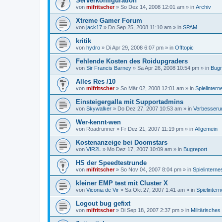
Serverkonfiguration
von
mifritscher
»
So Dez 14, 2008 12:01 am
» in
Archiv
Xtreme Gamer Forum
von
jack17
»
Do Sep 25, 2008 11:10 am
» in
SPAM
kritik
von
hydro
»
Di Apr 29, 2008 6:07 pm
» in
Offtopic
Fehlende Kosten des Roidupgraders
von
Sir Francis Barney
»
Sa Apr 26, 2008 10:54 pm
» in
Bugr
Alles Res /10
von
mifritscher
»
So Mär 02, 2008 12:01 am
» in
Spielinter
Einsteigergalla mit Supportadmins
von
Skywalker
»
Do Dez 27, 2007 10:53 am
» in
Verbesseru
Wer-kennt-wen
von
Roadrunner
»
Fr Dez 21, 2007 11:19 pm
» in
Allgemein
Kostenanzeige bei Doomstars
von
VIR2L
»
Mo Dez 17, 2007 10:09 am
» in
Bugreport
HS der Speedtestrunde
von
mifritscher
»
So Nov 04, 2007 8:04 pm
» in
Spielintern
kleiner EMP test mit Cluster X
von
Viconia de Vir
»
Sa Okt 27, 2007 1:41 am
» in
Spielinter
Logout bug gefixt
von
mifritscher
»
Di Sep 18, 2007 2:37 pm
» in
Militärische