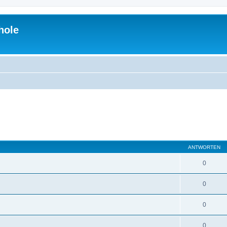
hole
ANTWORTEN
0
0
0
0