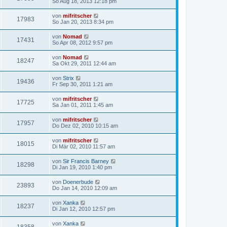
So Aug 18, 2013 12:18 pm
von
mifritscher
17983
So Jan 20, 2013 8:34 pm
von
Nomad
17431
So Apr 08, 2012 9:57 pm
von
Nomad
18247
Sa Okt 29, 2011 12:44 am
von
Strix
19436
Fr Sep 30, 2011 1:21 am
von
mifritscher
17725
Sa Jan 01, 2011 1:45 am
von
mifritscher
17957
Do Dez 02, 2010 10:15 am
von
mifritscher
18015
Di Mär 02, 2010 11:57 am
von
Sir Francis Barney
18298
Di Jan 19, 2010 1:40 pm
von
Doenerbude
23893
Do Jan 14, 2010 12:09 am
von
Xanka
18237
Di Jan 12, 2010 12:57 pm
von
Xanka