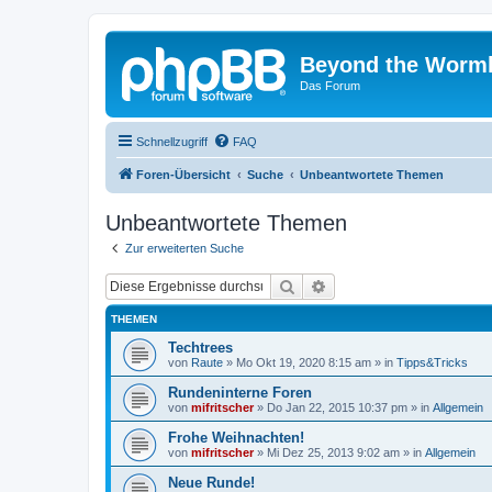
Beyond the Worm
Das Forum
Schnellzugriff
FAQ
Foren-Übersicht
Suche
Unbeantwortete Themen
Unbeantwortete Themen
Zur erweiterten Suche
Suche
Erweiterte Suche
THEMEN
Techtrees
von
Raute
»
Mo Okt 19, 2020 8:15 am
» in
Tipps&Tricks
Rundeninterne Foren
von
mifritscher
»
Do Jan 22, 2015 10:37 pm
» in
Allgemein
Frohe Weihnachten!
von
mifritscher
»
Mi Dez 25, 2013 9:02 am
» in
Allgemein
Neue Runde!