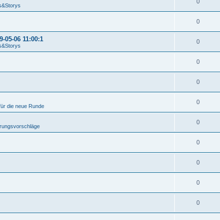
0
&Storys
0
-05-06 11:00:1
0
&Storys
0
0
0
für die neue Runde
0
rungsvorschläge
0
0
0
0