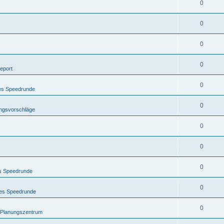
0
0
0
0
eport
0
nes Speedrunde
0
ngsvorschläge
0
0
0
es Speedrunde
0
nes Speedrunde
0
s Planungszentrum