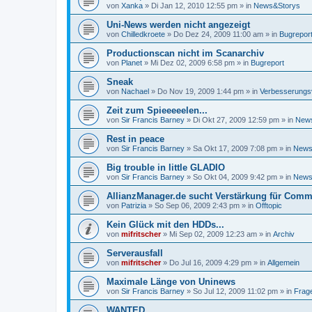
von
Xanka
»
Di Jan 12, 2010 12:55 pm
» in
News&Storys
Uni-News werden nicht angezeigt
von
Chilledkroete
»
Do Dez 24, 2009 11:00 am
» in
Bugrepor
Productionscan nicht im Scanarchiv
von
Planet
»
Mi Dez 02, 2009 6:58 pm
» in
Bugreport
Sneak
von
Nachael
»
Do Nov 19, 2009 1:44 pm
» in
Verbesserungs
Zeit zum Spieeeeelen...
von
Sir Francis Barney
»
Di Okt 27, 2009 12:59 pm
» in
New
Rest in peace
von
Sir Francis Barney
»
Sa Okt 17, 2009 7:08 pm
» in
News
Big trouble in little GLADIO
von
Sir Francis Barney
»
So Okt 04, 2009 9:42 pm
» in
News
AllianzManager.de sucht Verstärkung für Comm
von
Patrizia
»
So Sep 06, 2009 2:43 pm
» in
Offtopic
Kein Glück mit den HDDs...
von
mifritscher
»
Mi Sep 02, 2009 12:23 am
» in
Archiv
Serverausfall
von
mifritscher
»
Do Jul 16, 2009 4:29 pm
» in
Allgemein
Maximale Länge von Uninews
von
Sir Francis Barney
»
So Jul 12, 2009 11:02 pm
» in
Frag
WANTED