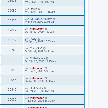
18678
Mo Jun 29, 2009 9:55 pm
von
Robtle
20089
Mi Jun 03, 2009 12:16 am
von
Sir Francis Barney
18965
Mi Mai 06, 2009 11:06 am
von
mifritscher
19027
Do Apr 30, 2009 7:39 am
von
Planet
19507
Sa Apr 25, 2009 10:53 am
von
CrazyStuff
55748
Di Mär 31, 2009 3:49 pm
von
Chilledkroete
19512
Do Mär 26, 2009 10:45 am
von
mifritscher
19880
Mi Jan 28, 2009 9:35 pm
von
mifritscher
19945
So Jan 11, 2009 11:30 am
von
DarthVader
20349
So Dez 28, 2008 8:29 pm
von
mifritscher
20070
Fr Dez 26, 2008 10:36 pm
von
mifritscher