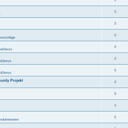
0
0
t
0
0
vorschläge
0
s&Storys
0
&Storys
0
&Storys
unity Projekt
0
0
0
0
en&Antworten