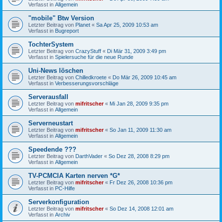
Verfasst in
Allgemein
"mobile" Btw Version
Letzter Beitrag von
Planet
«
Sa Apr 25, 2009 10:53 am
Verfasst in
Bugreport
TochterSystem
Letzter Beitrag von
CrazyStuff
«
Di Mär 31, 2009 3:49 pm
Verfasst in
Spielersuche für die neue Runde
Uni-News löschen
Letzter Beitrag von
Chilledkroete
«
Do Mär 26, 2009 10:45 am
Verfasst in
Verbesserungsvorschläge
Serverausfall
Letzter Beitrag von
mifritscher
«
Mi Jan 28, 2009 9:35 pm
Verfasst in
Allgemein
Serverneustart
Letzter Beitrag von
mifritscher
«
So Jan 11, 2009 11:30 am
Verfasst in
Allgemein
Speedende ???
Letzter Beitrag von
DarthVader
«
So Dez 28, 2008 8:29 pm
Verfasst in
Allgemein
TV-PCMCIA Karten nerven *G*
Letzter Beitrag von
mifritscher
«
Fr Dez 26, 2008 10:36 pm
Verfasst in
PC-Hilfe
Serverkonfiguration
Letzter Beitrag von
mifritscher
«
So Dez 14, 2008 12:01 am
Verfasst in
Archiv