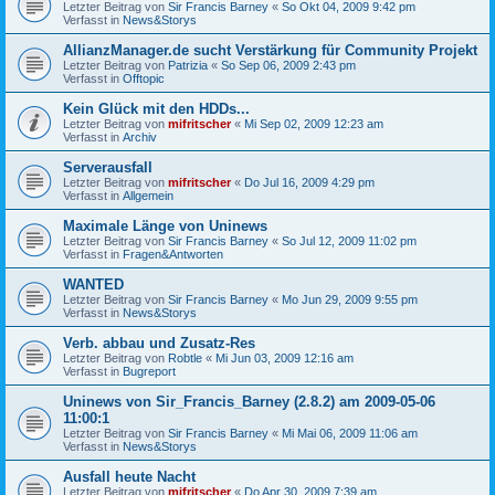
Letzter Beitrag von
Sir Francis Barney
«
So Okt 04, 2009 9:42 pm
Verfasst in
News&Storys
AllianzManager.de sucht Verstärkung für Community Projekt
Letzter Beitrag von
Patrizia
«
So Sep 06, 2009 2:43 pm
Verfasst in
Offtopic
Kein Glück mit den HDDs...
Letzter Beitrag von
mifritscher
«
Mi Sep 02, 2009 12:23 am
Verfasst in
Archiv
Serverausfall
Letzter Beitrag von
mifritscher
«
Do Jul 16, 2009 4:29 pm
Verfasst in
Allgemein
Maximale Länge von Uninews
Letzter Beitrag von
Sir Francis Barney
«
So Jul 12, 2009 11:02 pm
Verfasst in
Fragen&Antworten
WANTED
Letzter Beitrag von
Sir Francis Barney
«
Mo Jun 29, 2009 9:55 pm
Verfasst in
News&Storys
Verb. abbau und Zusatz-Res
Letzter Beitrag von
Robtle
«
Mi Jun 03, 2009 12:16 am
Verfasst in
Bugreport
Uninews von Sir_Francis_Barney (2.8.2) am 2009-05-06
11:00:1
Letzter Beitrag von
Sir Francis Barney
«
Mi Mai 06, 2009 11:06 am
Verfasst in
News&Storys
Ausfall heute Nacht
Letzter Beitrag von
mifritscher
«
Do Apr 30, 2009 7:39 am