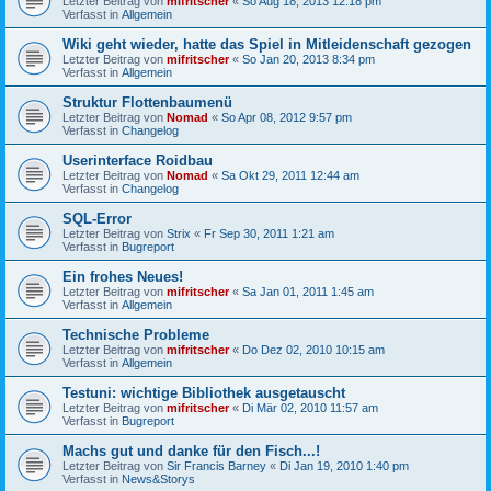
Letzter Beitrag von
mifritscher
«
So Aug 18, 2013 12:18 pm
Verfasst in
Allgemein
Wiki geht wieder, hatte das Spiel in Mitleidenschaft gezogen
Letzter Beitrag von
mifritscher
«
So Jan 20, 2013 8:34 pm
Verfasst in
Allgemein
Struktur Flottenbaumenü
Letzter Beitrag von
Nomad
«
So Apr 08, 2012 9:57 pm
Verfasst in
Changelog
Userinterface Roidbau
Letzter Beitrag von
Nomad
«
Sa Okt 29, 2011 12:44 am
Verfasst in
Changelog
SQL-Error
Letzter Beitrag von
Strix
«
Fr Sep 30, 2011 1:21 am
Verfasst in
Bugreport
Ein frohes Neues!
Letzter Beitrag von
mifritscher
«
Sa Jan 01, 2011 1:45 am
Verfasst in
Allgemein
Technische Probleme
Letzter Beitrag von
mifritscher
«
Do Dez 02, 2010 10:15 am
Verfasst in
Allgemein
Testuni: wichtige Bibliothek ausgetauscht
Letzter Beitrag von
mifritscher
«
Di Mär 02, 2010 11:57 am
Verfasst in
Bugreport
Machs gut und danke für den Fisch...!
Letzter Beitrag von
Sir Francis Barney
«
Di Jan 19, 2010 1:40 pm
Verfasst in
News&Storys