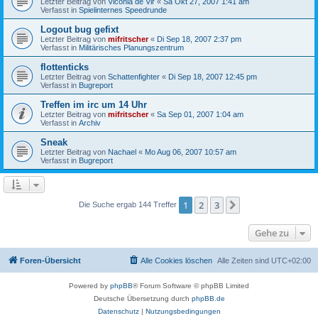
Letzter Beitrag von
Viconia de Vir
«
Sa Okt 27, 2007 1:41 am
Verfasst in
Spielinternes Speedrunde
Logout bug gefixt
Letzter Beitrag von
mifritscher
«
Di Sep 18, 2007 2:37 pm
Verfasst in
Militärisches Planungszentrum
flottenticks
Letzter Beitrag von
Schattenfighter
«
Di Sep 18, 2007 12:45 pm
Verfasst in
Bugreport
Treffen im irc um 14 Uhr
Letzter Beitrag von
mifritscher
«
Sa Sep 01, 2007 1:04 am
Verfasst in
Archiv
Sneak
Letzter Beitrag von
Nachael
«
Mo Aug 06, 2007 10:57 am
Verfasst in
Bugreport
1
2
3
Nächste
Die Suche ergab 144 Treffer
Gehe zu
Foren-Übersicht
Alle Cookies löschen
Alle Zeiten sind
UTC+02:00
Powered by
phpBB
® Forum Software © phpBB Limited
Deutsche Übersetzung durch
phpBB.de
Datenschutz
|
Nutzungsbedingungen