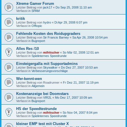
Xtreme Gamer Forum
Letzter Beitrag von
jack17
«
Do Sep 25, 2008 11:10 am
Verfasst in
SPAM
kritik
Letzter Beitrag von
hydro
«
Di Apr 29, 2008 6:07 pm
Verfasst in
Offtopic
Fehlende Kosten des Roidupgraders
Letzter Beitrag von
Sir Francis Barney
«
Sa Apr 26, 2008 10:54 pm
Verfasst in
Bugreport
Alles Res /10
Letzter Beitrag von
mifritscher
«
So Mär 02, 2008 12:01 am
Verfasst in
Spielinternes Speedrunde
Einsteigergalla mit Supportadmins
Letzter Beitrag von
Skywalker
«
Do Dez 27, 2007 10:53 am
Verfasst in
Verbesserungsvorschläge
Wer-kennt-wen
Letzter Beitrag von
Roadrunner
«
Fr Dez 21, 2007 11:19 pm
Verfasst in
Allgemein
Kostenanzeige bei Doomstars
Letzter Beitrag von
VIR2L
«
Mo Dez 17, 2007 10:09 am
Verfasst in
Bugreport
HS der Speedtestrunde
Letzter Beitrag von
mifritscher
«
So Nov 04, 2007 8:04 pm
Verfasst in
Spielinternes Speedrunde
kleiner EMP test mit Cluster X