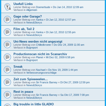
Usefull Links
Letzter Beitrag von
Doenerbude
«
Do Jan 14, 2010 12:09 am
Verfasst in
Allgemein
Gage oder Garage?
Letzter Beitrag von
Xanka
«
Di Jan 12, 2010 12:57 pm
Verfasst in
News&Storys
Film ab, Teil 2
Letzter Beitrag von
Xanka
«
Di Jan 12, 2010 12:55 pm
Verfasst in
News&Storys
Uni-News werden nicht angezeigt
Letzter Beitrag von
Chilledkroete
«
Do Dez 24, 2009 11:00 am
Verfasst in
Bugreport
Productionscan nicht im Scanarchiv
Letzter Beitrag von
Planet
«
Mi Dez 02, 2009 6:58 pm
Verfasst in
Bugreport
Sneak
Letzter Beitrag von
Nachael
«
Do Nov 19, 2009 1:44 pm
Verfasst in
Verbesserungsvorschläge
Zeit zum Spieeeeelen...
Letzter Beitrag von
Sir Francis Barney
«
Di Okt 27, 2009 12:59 pm
Verfasst in
News&Storys
Rest in peace
Letzter Beitrag von
Sir Francis Barney
«
Sa Okt 17, 2009 7:08 pm
Verfasst in
News&Storys
Big trouble in little GLADIO