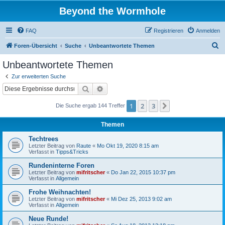
Beyond the Wormhole
FAQ
Registrieren
Anmelden
S
Foren-Übersicht
Suche
Unbeantwortete Themen
u
Unbeantwortete Themen
c
Zur erweiterten Suche
h
Suche
Erweiterte Suche
e
1
2
3
Nächste
Die Suche ergab 144 Treffer
Themen
Techtrees
Letzter Beitrag von
Raute
«
Mo Okt 19, 2020 8:15 am
Verfasst in
Tipps&Tricks
Rundeninterne Foren
Letzter Beitrag von
mifritscher
«
Do Jan 22, 2015 10:37 pm
Verfasst in
Allgemein
Frohe Weihnachten!
Letzter Beitrag von
mifritscher
«
Mi Dez 25, 2013 9:02 am
Verfasst in
Allgemein
Neue Runde!