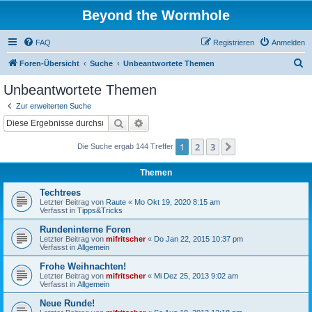
Beyond the Wormhole
FAQ
Registrieren
Anmelden
S
Foren-Übersicht
Suche
Unbeantwortete Themen
u
Unbeantwortete Themen
c
Zur erweiterten Suche
h
Suche
Erweiterte Suche
e
1
2
3
Nächste
Die Suche ergab 144 Treffer
Themen
Techtrees
Letzter Beitrag von
Raute
«
Mo Okt 19, 2020 8:15 am
Verfasst in
Tipps&Tricks
Rundeninterne Foren
Letzter Beitrag von
mifritscher
«
Do Jan 22, 2015 10:37 pm
Verfasst in
Allgemein
Frohe Weihnachten!
Letzter Beitrag von
mifritscher
«
Mi Dez 25, 2013 9:02 am
Verfasst in
Allgemein
Neue Runde!