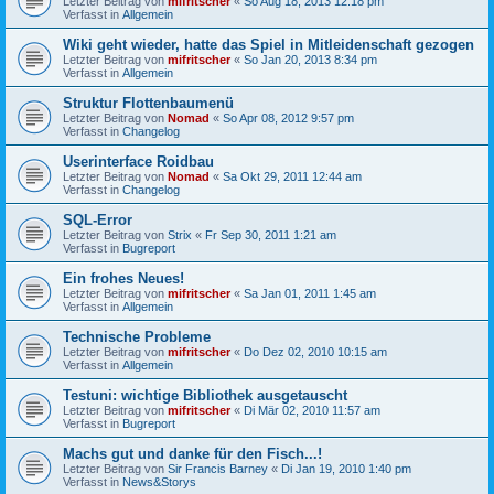
Letzter Beitrag von
mifritscher
«
So Aug 18, 2013 12:18 pm
Verfasst in
Allgemein
Wiki geht wieder, hatte das Spiel in Mitleidenschaft gezogen
Letzter Beitrag von
mifritscher
«
So Jan 20, 2013 8:34 pm
Verfasst in
Allgemein
Struktur Flottenbaumenü
Letzter Beitrag von
Nomad
«
So Apr 08, 2012 9:57 pm
Verfasst in
Changelog
Userinterface Roidbau
Letzter Beitrag von
Nomad
«
Sa Okt 29, 2011 12:44 am
Verfasst in
Changelog
SQL-Error
Letzter Beitrag von
Strix
«
Fr Sep 30, 2011 1:21 am
Verfasst in
Bugreport
Ein frohes Neues!
Letzter Beitrag von
mifritscher
«
Sa Jan 01, 2011 1:45 am
Verfasst in
Allgemein
Technische Probleme
Letzter Beitrag von
mifritscher
«
Do Dez 02, 2010 10:15 am
Verfasst in
Allgemein
Testuni: wichtige Bibliothek ausgetauscht
Letzter Beitrag von
mifritscher
«
Di Mär 02, 2010 11:57 am
Verfasst in
Bugreport
Machs gut und danke für den Fisch...!
Letzter Beitrag von
Sir Francis Barney
«
Di Jan 19, 2010 1:40 pm
Verfasst in
News&Storys