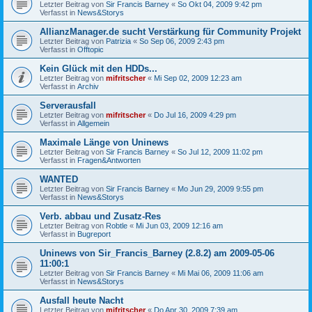
Letzter Beitrag von
Sir Francis Barney
«
So Okt 04, 2009 9:42 pm
Verfasst in
News&Storys
AllianzManager.de sucht Verstärkung für Community Projekt
Letzter Beitrag von
Patrizia
«
So Sep 06, 2009 2:43 pm
Verfasst in
Offtopic
Kein Glück mit den HDDs...
Letzter Beitrag von
mifritscher
«
Mi Sep 02, 2009 12:23 am
Verfasst in
Archiv
Serverausfall
Letzter Beitrag von
mifritscher
«
Do Jul 16, 2009 4:29 pm
Verfasst in
Allgemein
Maximale Länge von Uninews
Letzter Beitrag von
Sir Francis Barney
«
So Jul 12, 2009 11:02 pm
Verfasst in
Fragen&Antworten
WANTED
Letzter Beitrag von
Sir Francis Barney
«
Mo Jun 29, 2009 9:55 pm
Verfasst in
News&Storys
Verb. abbau und Zusatz-Res
Letzter Beitrag von
Robtle
«
Mi Jun 03, 2009 12:16 am
Verfasst in
Bugreport
Uninews von Sir_Francis_Barney (2.8.2) am 2009-05-06
11:00:1
Letzter Beitrag von
Sir Francis Barney
«
Mi Mai 06, 2009 11:06 am
Verfasst in
News&Storys
Ausfall heute Nacht
Letzter Beitrag von
mifritscher
«
Do Apr 30, 2009 7:39 am