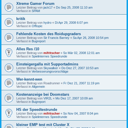
Xtreme Gamer Forum
Letzter Beitrag von
jack17
«
Do Sep 25, 2008 11:10 am
Verfasst in
SPAM
kritik
Letzter Beitrag von
hydro
«
Di Apr 29, 2008 6:07 pm
Verfasst in
Offtopic
Fehlende Kosten des Roidupgraders
Letzter Beitrag von
Sir Francis Barney
«
Sa Apr 26, 2008 10:54 pm
Verfasst in
Bugreport
Alles Res /10
Letzter Beitrag von
mifritscher
«
So Mär 02, 2008 12:01 am
Verfasst in
Spielinternes Speedrunde
Einsteigergalla mit Supportadmins
Letzter Beitrag von
Skywalker
«
Do Dez 27, 2007 10:53 am
Verfasst in
Verbesserungsvorschläge
Wer-kennt-wen
Letzter Beitrag von
Roadrunner
«
Fr Dez 21, 2007 11:19 pm
Verfasst in
Allgemein
Kostenanzeige bei Doomstars
Letzter Beitrag von
VIR2L
«
Mo Dez 17, 2007 10:09 am
Verfasst in
Bugreport
HS der Speedtestrunde
Letzter Beitrag von
mifritscher
«
So Nov 04, 2007 8:04 pm
Verfasst in
Spielinternes Speedrunde
kleiner EMP test mit Cluster X