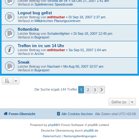
Letzter Beitrag von
Viconia de Vir
«
Sa Okt 27, 2007 1:41 am
Verfasst in
Spielinternes Speedrunde
Logout bug gefixt
Letzter Beitrag von
mifritscher
«
Di Sep 18, 2007 2:37 pm
Verfasst in
Militärisches Planungszentrum
flottenticks
Letzter Beitrag von
Schattenfighter
«
Di Sep 18, 2007 12:45 pm
Verfasst in
Bugreport
Treffen im irc um 14 Uhr
Letzter Beitrag von
mifritscher
«
Sa Sep 01, 2007 1:04 am
Verfasst in
Archiv
Sneak
Letzter Beitrag von
Nachael
«
Mo Aug 06, 2007 10:57 am
Verfasst in
Bugreport
1
2
3
Nächste
Die Suche ergab 144 Treffer
Gehe zu
Foren-Übersicht
Alle Cookies löschen
Alle Zeiten sind
UTC+02:00
Powered by
phpBB
® Forum Software © phpBB Limited
Deutsche Übersetzung durch
phpBB.de
Datenschutz
|
Nutzungsbedingungen