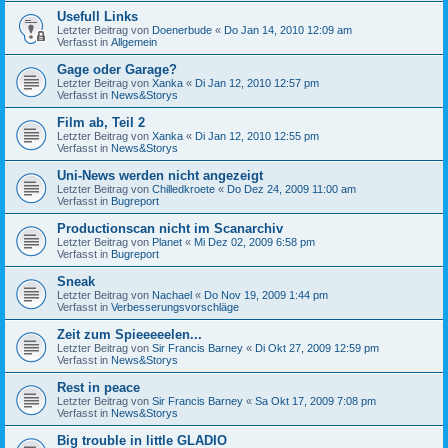
Usefull Links
Letzter Beitrag von
Doenerbude
«
Do Jan 14, 2010 12:09 am
Verfasst in
Allgemein
Gage oder Garage?
Letzter Beitrag von
Xanka
«
Di Jan 12, 2010 12:57 pm
Verfasst in
News&Storys
Film ab, Teil 2
Letzter Beitrag von
Xanka
«
Di Jan 12, 2010 12:55 pm
Verfasst in
News&Storys
Uni-News werden nicht angezeigt
Letzter Beitrag von
Chilledkroete
«
Do Dez 24, 2009 11:00 am
Verfasst in
Bugreport
Productionscan nicht im Scanarchiv
Letzter Beitrag von
Planet
«
Mi Dez 02, 2009 6:58 pm
Verfasst in
Bugreport
Sneak
Letzter Beitrag von
Nachael
«
Do Nov 19, 2009 1:44 pm
Verfasst in
Verbesserungsvorschläge
Zeit zum Spieeeeelen...
Letzter Beitrag von
Sir Francis Barney
«
Di Okt 27, 2009 12:59 pm
Verfasst in
News&Storys
Rest in peace
Letzter Beitrag von
Sir Francis Barney
«
Sa Okt 17, 2009 7:08 pm
Verfasst in
News&Storys
Big trouble in little GLADIO