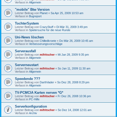
Verfasst in
Allgemein
"mobile" Btw Version
Letzter Beitrag von
Planet
«
Sa Apr 25, 2009 10:53 am
Verfasst in
Bugreport
TochterSystem
Letzter Beitrag von
CrazyStuff
«
Di Mär 31, 2009 3:49 pm
Verfasst in
Spielersuche für die neue Runde
Uni-News löschen
Letzter Beitrag von
Chilledkroete
«
Do Mär 26, 2009 10:45 am
Verfasst in
Verbesserungsvorschläge
Serverausfall
Letzter Beitrag von
mifritscher
«
Mi Jan 28, 2009 9:35 pm
Verfasst in
Allgemein
Serverneustart
Letzter Beitrag von
mifritscher
«
So Jan 11, 2009 11:30 am
Verfasst in
Allgemein
Speedende ???
Letzter Beitrag von
DarthVader
«
So Dez 28, 2008 8:29 pm
Verfasst in
Allgemein
TV-PCMCIA Karten nerven *G*
Letzter Beitrag von
mifritscher
«
Fr Dez 26, 2008 10:36 pm
Verfasst in
PC-Hilfe
Serverkonfiguration
Letzter Beitrag von
mifritscher
«
So Dez 14, 2008 12:01 am
Verfasst in
Archiv