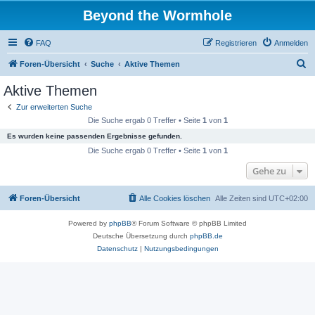
Beyond the Wormhole
FAQ
Registrieren
Anmelden
S
Foren-Übersicht
Suche
Aktive Themen
u
Aktive Themen
c
Zur erweiterten Suche
h
Die Suche ergab 0 Treffer • Seite
1
von
1
e
Es wurden keine passenden Ergebnisse gefunden.
Die Suche ergab 0 Treffer • Seite
1
von
1
Gehe zu
Foren-Übersicht
Alle Cookies löschen
Alle Zeiten sind
UTC+02:00
Powered by
phpBB
® Forum Software © phpBB Limited
Deutsche Übersetzung durch
phpBB.de
Datenschutz
|
Nutzungsbedingungen