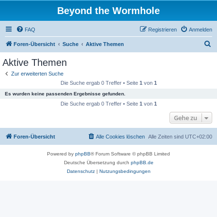
Beyond the Wormhole
FAQ
Registrieren
Anmelden
S
Foren-Übersicht
Suche
Aktive Themen
u
Aktive Themen
c
Zur erweiterten Suche
h
Die Suche ergab 0 Treffer • Seite
1
von
1
e
Es wurden keine passenden Ergebnisse gefunden.
Die Suche ergab 0 Treffer • Seite
1
von
1
Gehe zu
Foren-Übersicht
Alle Cookies löschen
Alle Zeiten sind
UTC+02:00
Powered by
phpBB
® Forum Software © phpBB Limited
Deutsche Übersetzung durch
phpBB.de
Datenschutz
|
Nutzungsbedingungen