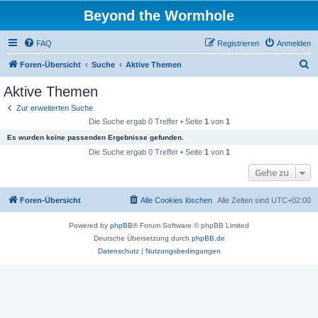
Beyond the Wormhole
FAQ
Registrieren
Anmelden
S
Foren-Übersicht
Suche
Aktive Themen
u
Aktive Themen
c
Zur erweiterten Suche
h
Die Suche ergab 0 Treffer • Seite
1
von
1
e
Es wurden keine passenden Ergebnisse gefunden.
Die Suche ergab 0 Treffer • Seite
1
von
1
Gehe zu
Foren-Übersicht
Alle Cookies löschen
Alle Zeiten sind
UTC+02:00
Powered by
phpBB
® Forum Software © phpBB Limited
Deutsche Übersetzung durch
phpBB.de
Datenschutz
|
Nutzungsbedingungen