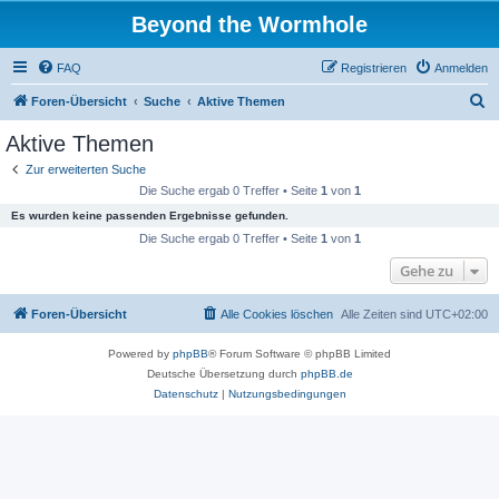
Beyond the Wormhole
FAQ
Registrieren
Anmelden
S
Foren-Übersicht
Suche
Aktive Themen
u
Aktive Themen
c
Zur erweiterten Suche
h
Die Suche ergab 0 Treffer • Seite
1
von
1
e
Es wurden keine passenden Ergebnisse gefunden.
Die Suche ergab 0 Treffer • Seite
1
von
1
Gehe zu
Foren-Übersicht
Alle Cookies löschen
Alle Zeiten sind
UTC+02:00
Powered by
phpBB
® Forum Software © phpBB Limited
Deutsche Übersetzung durch
phpBB.de
Datenschutz
|
Nutzungsbedingungen