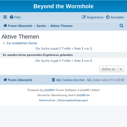
Beyond the Wormhole
FAQ
Registrieren
Anmelden
S
Foren-Übersicht
Suche
Aktive Themen
u
Aktive Themen
c
Zur erweiterten Suche
h
Die Suche ergab 0 Treffer • Seite
1
von
1
e
Es wurden keine passenden Ergebnisse gefunden.
Die Suche ergab 0 Treffer • Seite
1
von
1
Gehe zu
Foren-Übersicht
Alle Cookies löschen
Alle Zeiten sind
UTC+02:00
Powered by
phpBB
® Forum Software © phpBB Limited
Deutsche Übersetzung durch
phpBB.de
Datenschutz
|
Nutzungsbedingungen