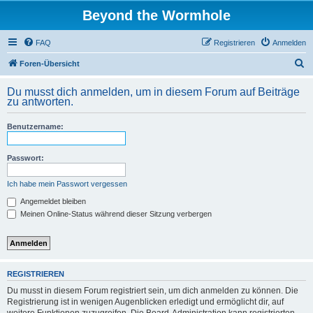
Beyond the Wormhole
FAQ
Registrieren
Anmelden
S
Foren-Übersicht
u
Du musst dich anmelden, um in diesem Forum auf Beiträge
c
zu antworten.
h
Benutzername:
e
Passwort:
Ich habe mein Passwort vergessen
Angemeldet bleiben
Meinen Online-Status während dieser Sitzung verbergen
REGISTRIEREN
Du musst in diesem Forum registriert sein, um dich anmelden zu können. Die
Registrierung ist in wenigen Augenblicken erledigt und ermöglicht dir, auf
weitere Funktionen zuzugreifen. Die Board-Administration kann registrierten