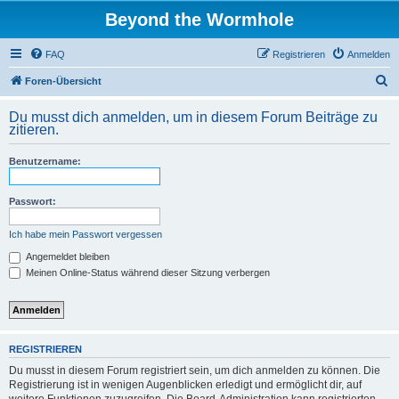
Beyond the Wormhole
FAQ
Registrieren
Anmelden
S
Foren-Übersicht
u
Du musst dich anmelden, um in diesem Forum Beiträge zu
c
zitieren.
h
Benutzername:
e
Passwort:
Ich habe mein Passwort vergessen
Angemeldet bleiben
Meinen Online-Status während dieser Sitzung verbergen
REGISTRIEREN
Du musst in diesem Forum registriert sein, um dich anmelden zu können. Die
Registrierung ist in wenigen Augenblicken erledigt und ermöglicht dir, auf
weitere Funktionen zuzugreifen. Die Board-Administration kann registrierten