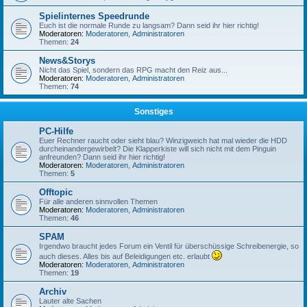
Spielinternes Speedrunde
Euch ist die normale Runde zu langsam? Dann seid ihr hier richtig!
Moderatoren:
Moderatoren
,
Administratoren
Themen:
24
News&Storys
Nicht das Spiel, sondern das RPG macht den Reiz aus...
Moderatoren:
Moderatoren
,
Administratoren
Themen:
74
Sonstiges
PC-Hilfe
Euer Rechner raucht oder sieht blau? Winzigweich hat mal wieder die HDD
durcheinandergewirbelt? Die Klapperkiste will sich nicht mit dem Pinguin
anfreunden? Dann seid ihr hier richtig!
Moderatoren:
Moderatoren
,
Administratoren
Themen:
5
Offtopic
Für alle anderen sinnvollen Themen
Moderatoren:
Moderatoren
,
Administratoren
Themen:
46
SPAM
Irgendwo braucht jedes Forum ein Ventil für überschüssige Schreibenergie, so
auch dieses. Alles bis auf Beleidigungen etc. erlaubt
Moderatoren:
Moderatoren
,
Administratoren
Themen:
19
Archiv
Lauter alte Sachen