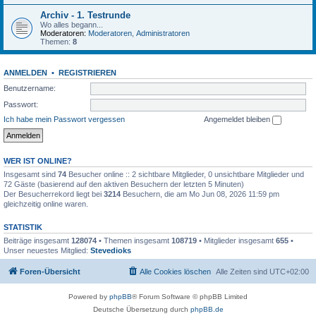
Archiv - 1. Testrunde
Wo alles begann...
Moderatoren:
Moderatoren
,
Administratoren
Themen:
8
ANMELDEN
•
REGISTRIEREN
Benutzername:
Passwort:
Ich habe mein Passwort vergessen
Angemeldet bleiben
WER IST ONLINE?
Insgesamt sind
74
Besucher online :: 2 sichtbare Mitglieder, 0 unsichtbare Mitglieder und
72 Gäste (basierend auf den aktiven Besuchern der letzten 5 Minuten)
Der Besucherrekord liegt bei
3214
Besuchern, die am Mo Jun 08, 2026 11:59 pm
gleichzeitig online waren.
STATISTIK
Beiträge insgesamt
128074
• Themen insgesamt
108719
• Mitglieder insgesamt
655
•
Unser neuestes Mitglied:
Stevedioks
Foren-Übersicht
Alle Cookies löschen
Alle Zeiten sind
UTC+02:00
Powered by
phpBB
® Forum Software © phpBB Limited
Deutsche Übersetzung durch
phpBB.de