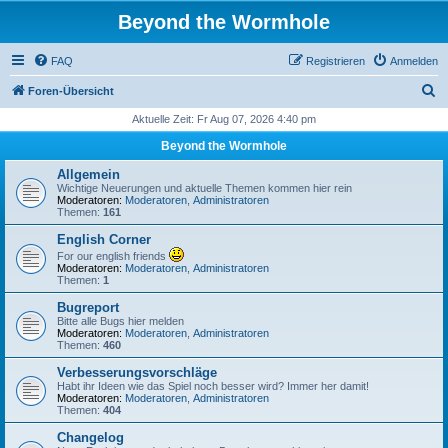
Beyond the Wormhole
FAQ
Registrieren
Anmelden
S
Foren-Übersicht
u
Aktuelle Zeit: Fr Aug 07, 2026 4:40 pm
c
Beyond the Wormhole
h
Allgemein
e
Wichtige Neuerungen und aktuelle Themen kommen hier rein
Moderatoren:
Moderatoren
,
Administratoren
Themen:
161
English Corner
For our english friends
Moderatoren:
Moderatoren
,
Administratoren
Themen:
1
Bugreport
Bitte alle Bugs hier melden
Moderatoren:
Moderatoren
,
Administratoren
Themen:
460
Verbesserungsvorschläge
Habt ihr Ideen wie das Spiel noch besser wird? Immer her damit!
Moderatoren:
Moderatoren
,
Administratoren
Themen:
404
Changelog