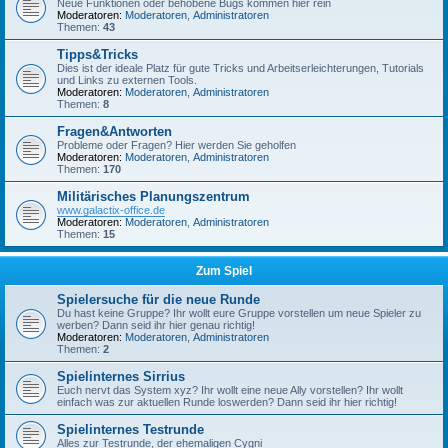
Neue Funktionen oder behobene Bugs kommen hier rein
Moderatoren:
Moderatoren
,
Administratoren
Themen:
43
Tipps&Tricks
Dies ist der ideale Platz für gute Tricks und Arbeitserleichterungen, Tutorials
und Links zu externen Tools.
Moderatoren:
Moderatoren
,
Administratoren
Themen:
8
Fragen&Antworten
Probleme oder Fragen? Hier werden Sie geholfen
Moderatoren:
Moderatoren
,
Administratoren
Themen:
170
Militärisches Planungszentrum
www.galactix-office.de
Moderatoren:
Moderatoren
,
Administratoren
Themen:
15
Zum Spiel
Spielersuche für die neue Runde
Du hast keine Gruppe? Ihr wollt eure Gruppe vorstellen um neue Spieler zu
werben? Dann seid ihr hier genau richtig!
Moderatoren:
Moderatoren
,
Administratoren
Themen:
2
Spielinternes Sirrius
Euch nervt das System xyz? Ihr wollt eine neue Ally vorstellen? Ihr wollt
einfach was zur aktuellen Runde loswerden? Dann seid ihr hier richtig!
Spielinternes Testrunde
Alles zur Testrunde, der ehemaligen Cygni