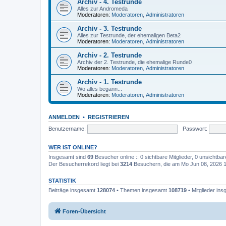
Archiv - 4. Testrunde
Alles zur Andromeda
Moderatoren:
Moderatoren
,
Administratoren
Archiv - 3. Testrunde
Alles zur Testrunde, der ehemaligen Beta2
Moderatoren:
Moderatoren
,
Administratoren
Archiv - 2. Testrunde
Archiv der 2. Testrunde, die ehemalige Runde0
Moderatoren:
Moderatoren
,
Administratoren
Archiv - 1. Testrunde
Wo alles begann...
Moderatoren:
Moderatoren
,
Administratoren
ANMELDEN
•
REGISTRIEREN
Benutzername:
Passwort:
WER IST ONLINE?
Insgesamt sind
69
Besucher online :: 0 sichtbare Mitglieder, 0 unsichtba
Der Besucherrekord liegt bei
3214
Besuchern, die am Mo Jun 08, 2026 11
STATISTIK
Beiträge insgesamt
128074
• Themen insgesamt
108719
• Mitglieder in
Foren-Übersicht