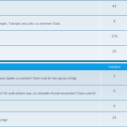
43
8
rungen, Tutorials und Links zu externen Tools.
170
15
THEMEN
2
ue Spieler zu werben? Dann seid ihr hier genau richtig!
0
en? Ihr wollt einfach was zur aktuellen Runde loswerden? Dann seid ihr
0
24
chtig!