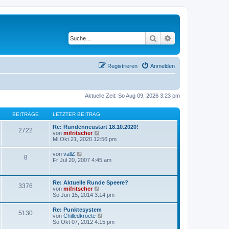
Suche
Erweiterte Suche
Registrieren
Anmelden
Aktuelle Zeit: So Aug 09, 2026 3:23 pm
BEITRÄGE
LETZTER BEITRAG
Re: Rundenneustart 18.10.2020!
2722
N
von
mifritscher
e
Mi Okt 21, 2020 12:56 pm
u
e
N
von
vallZ
8
s
e
Fr Jul 20, 2007 4:45 am
t
u
e
e
r
s
B
Re: Aktuelle Runde Speere?
t
3376
e
N
von
mifritscher
e
i
e
So Jun 15, 2014 3:14 pm
r
t
u
B
r
e
e
Re: Punktesystem
a
5130
s
i
N
von
Chilledkroete
g
t
t
e
So Okt 07, 2012 4:15 pm
e
r
u