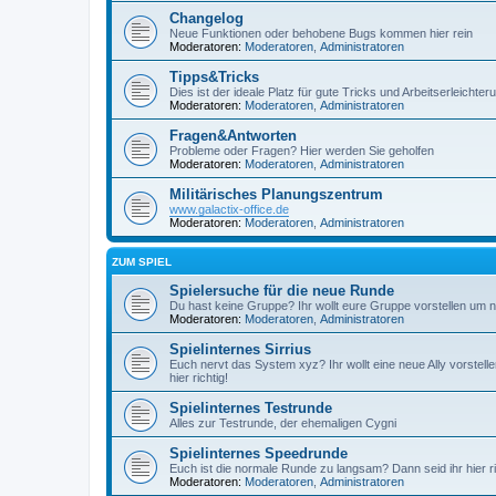
Changelog
Neue Funktionen oder behobene Bugs kommen hier rein
Moderatoren:
Moderatoren
,
Administratoren
Tipps&Tricks
Dies ist der ideale Platz für gute Tricks und Arbeitserleichte
Moderatoren:
Moderatoren
,
Administratoren
Fragen&Antworten
Probleme oder Fragen? Hier werden Sie geholfen
Moderatoren:
Moderatoren
,
Administratoren
Militärisches Planungszentrum
www.galactix-office.de
Moderatoren:
Moderatoren
,
Administratoren
ZUM SPIEL
Spielersuche für die neue Runde
Du hast keine Gruppe? Ihr wollt eure Gruppe vorstellen um ne
Moderatoren:
Moderatoren
,
Administratoren
Spielinternes Sirrius
Euch nervt das System xyz? Ihr wollt eine neue Ally vorstell
hier richtig!
Spielinternes Testrunde
Alles zur Testrunde, der ehemaligen Cygni
Spielinternes Speedrunde
Euch ist die normale Runde zu langsam? Dann seid ihr hier ri
Moderatoren:
Moderatoren
,
Administratoren