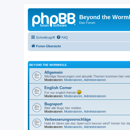
Beyond the Worm
Das Forum
Schnellzugriff
FAQ
Foren-Übersicht
BEYOND THE WORMHOLE
Allgemein
Wichtige Neuerungen und aktuelle Themen kommen hier rein
Moderatoren:
Moderatoren
,
Administratoren
English Corner
For our english friends
Moderatoren:
Moderatoren
,
Administratoren
Bugreport
Bitte alle Bugs hier melden
Moderatoren:
Moderatoren
,
Administratoren
Verbesserungsvorschläge
Habt ihr Ideen wie das Spiel noch besser wird? Immer her da
Moderatoren:
Moderatoren
,
Administratoren