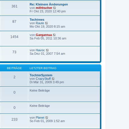
r
a
e
Re: Kleinere Änderungen
B
g
361
s
N
von
mifritscher
e
t
e
Fr Okt 23, 2020 12:40 pm
i
e
u
t
r
e
r
Techtrees
B
87
s
a
N
von
Raute
e
t
g
e
Mo Okt 19, 2020 8:15 am
i
e
u
t
r
e
r
N
von
Gargantua
B
1454
s
a
e
Sa Feb 05, 2011 10:36 am
e
t
g
u
i
e
e
t
r
s
r
N
von
Havoc
B
73
t
a
e
Sa Dez 01, 2007 7:54 am
e
e
g
u
i
r
e
t
B
s
r
e
t
a
BEITRÄGE
LETZTER BEITRAG
i
e
g
t
r
TochterSystem
r
2
B
N
von
CrazyStuff
a
e
e
Di Mär 31, 2009 3:49 pm
g
i
u
t
e
Keine Beiträge
r
0
s
a
t
g
e
r
Keine Beiträge
B
0
e
i
t
N
von
Planet
233
r
e
So Feb 01, 2009 1:52 am
a
u
g
e