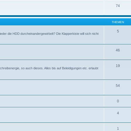
74
THEMEN
5
eder die HDD durcheinandergewirbelt? Die Klapperkiste will sich nicht
46
19
hreibenergie, so auch dieses. Alles bis auf Beleidigungen etc. erlaubt
54
0
4
1