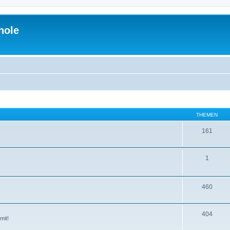
hole
THEMEN
161
1
460
404
mit!