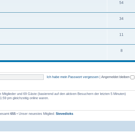
54
34
11
8
Ich habe mein Passwort vergessen
|
Angemeldet bleiben
re Mitglieder und 69 Gäste (basierend auf den aktiven Besuchern der letzten 5 Minuten)
:59 pm gleichzeitig online waren.
sgesamt
655
• Unser neuestes Mitglied:
Stevedioks