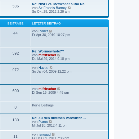
s
Re: NWO vs. Mexikaner aufm Ra…
586
t
N
von
Sir Francis Barney
e
e
So Okt 28, 2012 2:29 am
r
u
B
e
e
s
BEITRÄGE
LETZTER BEITRAG
i
t
t
e
N
von
Planet
r
44
r
e
Fr Apr 30, 2010 10:27 pm
a
B
u
g
e
e
i
s
t
t
Re: Wormewhole??
r
592
e
N
von
mifritscher
a
r
e
Do Mai 29, 2014 9:18 pm
g
B
u
e
e
N
von
Havoc
i
972
s
e
So Jan 04, 2009 12:22 pm
t
t
u
r
e
e
a
r
s
g
B
t
e
N
von
mifritscher
e
600
i
e
Di Sep 15, 2009 4:48 pm
r
t
u
B
r
e
e
a
s
i
Keine Beiträge
g
0
t
t
e
r
r
a
Re: Zu den diversen Vorwürfen…
B
g
130
N
von
Planet
e
e
Mi Jul 18, 2012 4:11 pm
i
u
t
e
r
N
von
Isnogud
11
s
a
e
Fr Dez 09, 2011 7:36 pm