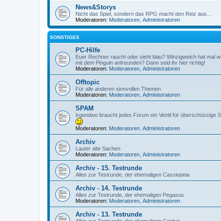
News&Storys
Nicht das Spiel, sondern das RPG macht den Reiz aus...
Moderatoren:
Moderatoren
,
Administratoren
SONSTIGES
PC-Hilfe
Euer Rechner raucht oder sieht blau? Winzigweich hat mal wi
mit dem Pinguin anfreunden? Dann seid ihr hier richtig!
Moderatoren:
Moderatoren
,
Administratoren
Offtopic
Für alle anderen sinnvollen Themen
Moderatoren:
Moderatoren
,
Administratoren
SPAM
Irgendwo braucht jedes Forum ein Ventil für überschüssige Sc
Moderatoren:
Moderatoren
,
Administratoren
Archiv
Lauter alte Sachen
Moderatoren:
Moderatoren
,
Administratoren
Archiv - 15. Testrunde
Alles zur Testrunde, der ehemaligen Cassiopeia
Archiv - 14. Testrunde
Alles zur Testrunde, der ehemaligen Pegasus
Moderatoren:
Moderatoren
,
Administratoren
Archiv - 13. Testrunde