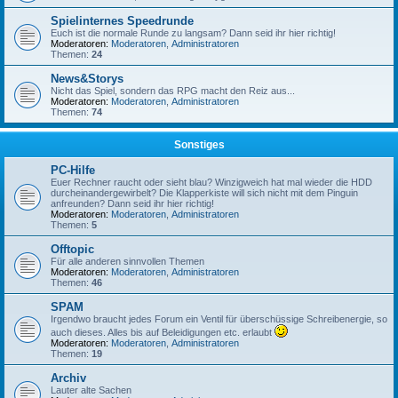
Spielinternes Speedrunde
Euch ist die normale Runde zu langsam? Dann seid ihr hier richtig!
Moderatoren:
Moderatoren
,
Administratoren
Themen:
24
News&Storys
Nicht das Spiel, sondern das RPG macht den Reiz aus...
Moderatoren:
Moderatoren
,
Administratoren
Themen:
74
Sonstiges
PC-Hilfe
Euer Rechner raucht oder sieht blau? Winzigweich hat mal wieder die HDD
durcheinandergewirbelt? Die Klapperkiste will sich nicht mit dem Pinguin
anfreunden? Dann seid ihr hier richtig!
Moderatoren:
Moderatoren
,
Administratoren
Themen:
5
Offtopic
Für alle anderen sinnvollen Themen
Moderatoren:
Moderatoren
,
Administratoren
Themen:
46
SPAM
Irgendwo braucht jedes Forum ein Ventil für überschüssige Schreibenergie, so
auch dieses. Alles bis auf Beleidigungen etc. erlaubt
Moderatoren:
Moderatoren
,
Administratoren
Themen:
19
Archiv
Lauter alte Sachen