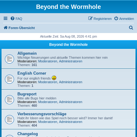
Beyond the Wormhole
FAQ
Registrieren
Anmelden
S
Foren-Übersicht
u
Aktuelle Zeit: Sa Aug 08, 2026 4:41 pm
c
Beyond the Wormhole
h
Allgemein
e
Wichtige Neuerungen und aktuelle Themen kommen hier rein
Moderatoren:
Moderatoren
,
Administratoren
Themen:
161
English Corner
For our english friends
Moderatoren:
Moderatoren
,
Administratoren
Themen:
1
Bugreport
Bitte alle Bugs hier melden
Moderatoren:
Moderatoren
,
Administratoren
Themen:
460
Verbesserungsvorschläge
Habt ihr Ideen wie das Spiel noch besser wird? Immer her damit!
Moderatoren:
Moderatoren
,
Administratoren
Themen:
404
Changelog