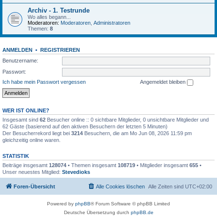
Archiv - 1. Testrunde
Wo alles begann...
Moderatoren:
Moderatoren
,
Administratoren
Themen:
8
ANMELDEN
•
REGISTRIEREN
Benutzername:
Passwort:
Ich habe mein Passwort vergessen
Angemeldet bleiben
WER IST ONLINE?
Insgesamt sind
62
Besucher online :: 0 sichtbare Mitglieder, 0 unsichtbare Mitglieder und
62 Gäste (basierend auf den aktiven Besuchern der letzten 5 Minuten)
Der Besucherrekord liegt bei
3214
Besuchern, die am Mo Jun 08, 2026 11:59 pm
gleichzeitig online waren.
STATISTIK
Beiträge insgesamt
128074
• Themen insgesamt
108719
• Mitglieder insgesamt
655
•
Unser neuestes Mitglied:
Stevedioks
Foren-Übersicht
Alle Cookies löschen
Alle Zeiten sind
UTC+02:00
Powered by
phpBB
® Forum Software © phpBB Limited
Deutsche Übersetzung durch
phpBB.de