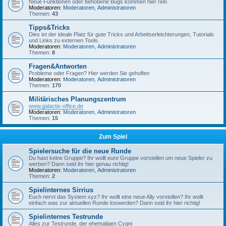
Neue Funktionen oder behobene Bugs kommen hier rein
Moderatoren:
Moderatoren
,
Administratoren
Themen:
43
Tipps&Tricks
Dies ist der ideale Platz für gute Tricks und Arbeitserleichterungen, Tutorials
und Links zu externen Tools.
Moderatoren:
Moderatoren
,
Administratoren
Themen:
8
Fragen&Antworten
Probleme oder Fragen? Hier werden Sie geholfen
Moderatoren:
Moderatoren
,
Administratoren
Themen:
170
Militärisches Planungszentrum
www.galactix-office.de
Moderatoren:
Moderatoren
,
Administratoren
Themen:
15
Zum Spiel
Spielersuche für die neue Runde
Du hast keine Gruppe? Ihr wollt eure Gruppe vorstellen um neue Spieler zu
werben? Dann seid ihr hier genau richtig!
Moderatoren:
Moderatoren
,
Administratoren
Themen:
2
Spielinternes Sirrius
Euch nervt das System xyz? Ihr wollt eine neue Ally vorstellen? Ihr wollt
einfach was zur aktuellen Runde loswerden? Dann seid ihr hier richtig!
Spielinternes Testrunde
Alles zur Testrunde, der ehemaligen Cygni