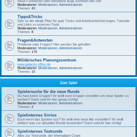
Neue Funktionen oder behobene Bugs kommen hier rein
Moderatoren:
Moderatoren
,
Administratoren
Themen:
43
Tipps&Tricks
Dies ist der ideale Platz für gute Tricks und Arbeitserleichterungen, Tutorials
und Links zu externen Tools.
Moderatoren:
Moderatoren
,
Administratoren
Themen:
8
Fragen&Antworten
Probleme oder Fragen? Hier werden Sie geholfen
Moderatoren:
Moderatoren
,
Administratoren
Themen:
170
Militärisches Planungszentrum
www.galactix-office.de
Moderatoren:
Moderatoren
,
Administratoren
Themen:
15
Zum Spiel
Spielersuche für die neue Runde
Du hast keine Gruppe? Ihr wollt eure Gruppe vorstellen um neue Spieler zu
werben? Dann seid ihr hier genau richtig!
Moderatoren:
Moderatoren
,
Administratoren
Themen:
2
Spielinternes Sirrius
Euch nervt das System xyz? Ihr wollt eine neue Ally vorstellen? Ihr wollt
einfach was zur aktuellen Runde loswerden? Dann seid ihr hier richtig!
Spielinternes Testrunde
Alles zur Testrunde, der ehemaligen Cygni