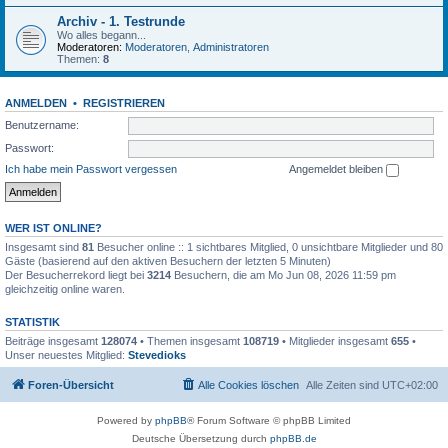
Archiv - 1. Testrunde
Wo alles begann...
Moderatoren:
Moderatoren
,
Administratoren
Themen:
8
ANMELDEN
•
REGISTRIEREN
Benutzername:
Passwort:
Ich habe mein Passwort vergessen
Angemeldet bleiben
WER IST ONLINE?
Insgesamt sind
81
Besucher online :: 1 sichtbares Mitglied, 0 unsichtbare Mitglieder und 80
Gäste (basierend auf den aktiven Besuchern der letzten 5 Minuten)
Der Besucherrekord liegt bei
3214
Besuchern, die am Mo Jun 08, 2026 11:59 pm
gleichzeitig online waren.
STATISTIK
Beiträge insgesamt
128074
• Themen insgesamt
108719
• Mitglieder insgesamt
655
•
Unser neuestes Mitglied:
Stevedioks
Foren-Übersicht
Alle Cookies löschen
Alle Zeiten sind
UTC+02:00
Powered by
phpBB
® Forum Software © phpBB Limited
Deutsche Übersetzung durch
phpBB.de