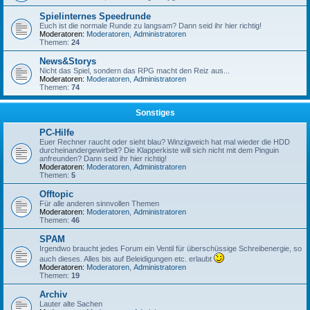
Spielinternes Speedrunde
Euch ist die normale Runde zu langsam? Dann seid ihr hier richtig!
Moderatoren:
Moderatoren
,
Administratoren
Themen:
24
News&Storys
Nicht das Spiel, sondern das RPG macht den Reiz aus...
Moderatoren:
Moderatoren
,
Administratoren
Themen:
74
Sonstiges
PC-Hilfe
Euer Rechner raucht oder sieht blau? Winzigweich hat mal wieder die HDD
durcheinandergewirbelt? Die Klapperkiste will sich nicht mit dem Pinguin
anfreunden? Dann seid ihr hier richtig!
Moderatoren:
Moderatoren
,
Administratoren
Themen:
5
Offtopic
Für alle anderen sinnvollen Themen
Moderatoren:
Moderatoren
,
Administratoren
Themen:
46
SPAM
Irgendwo braucht jedes Forum ein Ventil für überschüssige Schreibenergie, so
auch dieses. Alles bis auf Beleidigungen etc. erlaubt
Moderatoren:
Moderatoren
,
Administratoren
Themen:
19
Archiv
Lauter alte Sachen