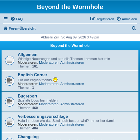
Beyond the Wormhole
FAQ
Registrieren
Anmelden
S
Foren-Übersicht
u
Aktuelle Zeit: So Aug 09, 2026 3:49 pm
c
Beyond the Wormhole
h
Allgemein
e
Wichtige Neuerungen und aktuelle Themen kommen hier rein
Moderatoren:
Moderatoren
,
Administratoren
Themen:
161
English Corner
For our english friends
Moderatoren:
Moderatoren
,
Administratoren
Themen:
1
Bugreport
Bitte alle Bugs hier melden
Moderatoren:
Moderatoren
,
Administratoren
Themen:
460
Verbesserungsvorschläge
Habt ihr Ideen wie das Spiel noch besser wird? Immer her damit!
Moderatoren:
Moderatoren
,
Administratoren
Themen:
404
Changelog